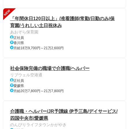
NEW
「年間休日120日以上」/准看護師/常勤/日勤のみ/保
育園/うれしい土日祝休み
あおぞら保育園
正社員
香川県
月給18万9,700円～21万2,600円
社会保険完備の職場で介護職/ヘルパー
リブウェル空港通
正社員
愛媛県
月給20万7,800円～21万7,800円
介護職・ヘルパー/JR予讃線 伊予三島/デイサービス/
四国中央市/愛媛県
のんびりライフタウンかがやき