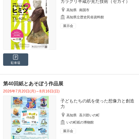
カラクリ半蔵が見た技術（セカイ）
高知県
南国市
高知県立歴史民俗資料館
展示会
駐車場
第40回紙とあそぼう作品展
2026年7月20日(月)～8月16日(日)
子どもたちの紙を使った想像力と創造
力
高知県
吾川郡いの町
いの町紙の博物館
展示会