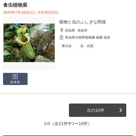
食虫植物展
2026年7月18日(土)～8月30日(日)
植物と虫のふしぎな関係
高知県
高知市
高知県立牧野植物園 南園 温室
展示会
花・自然
駐車場
次の10件
1/3
（全21件中1〜10件）