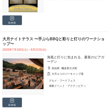
駐車場
大月ナイトテラス 〜手ぶらBBQと彩りと灯りのワークショ
ップ〜
2026年7月18日(土)～9月22日(火)
海風と灯りに包まれる、夏夜のビアガ
ーデン
高知県
幡多郡大月町
大月エコロジーキャンプ場
グルメ・フードフェス
体験イベント・アクティビティ
駐車場