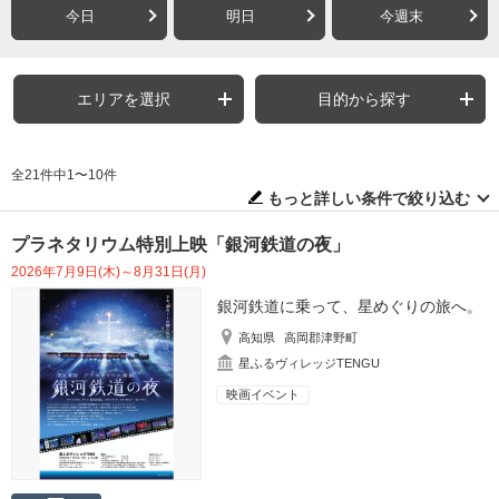
今日
明日
今週末
エリアを選択
目的から探す
全21件中1〜10件
もっと詳しい条件で絞り込む
プラネタリウム特別上映「銀河鉄道の夜」
2026年7月9日(木)～8月31日(月)
銀河鉄道に乗って、星めぐりの旅へ。
高知県
高岡郡津野町
星ふるヴィレッジTENGU
映画イベント