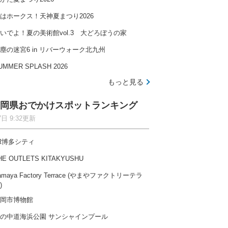
はホークス！天神夏まつり2026
いでよ！夏の美術館vol.3 大どろぼうの家
塵の迷宮6 in リバーウォーク北九州
UMMER SPLASH 2026
もっと見る
岡県おでかけスポットランキング
7日 9:32更新
R博多シティ
HE OUTLETS KITAKYUSHU
amaya Factory Terrace (やまやファクトリーテラ
)
岡市博物館
の中道海浜公園 サンシャインプール