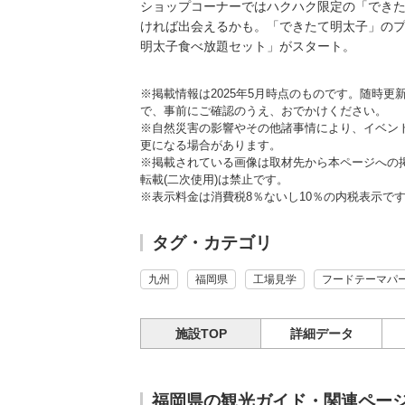
ショップコーナーではハクハク限定の「でき
ければ出会えるかも。「できたて明太子」のプ
明太子食べ放題セット」がスタート。
※掲載情報は2025年5月時点のものです。随時
で、事前にご確認のうえ、おでかけください。
※自然災害の影響やその他諸事情により、イベン
更になる場合があります。
※掲載されている画像は取材先から本ページへの
転載(二次使用)は禁止です。
※表示料金は消費税8％ないし10％の内税表示で
タグ・カテゴリ
九州
福岡県
工場見学
フードテーマパ
施設TOP
詳細データ
福岡県の観光ガイド・関連ペー