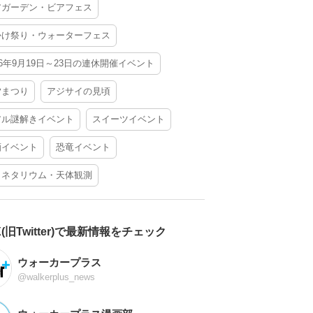
アガーデン・ビアフェス
かけ祭り・ウォーターフェス
26年9月19日～23日の連休開催イベント
夕まつり
アジサイの見頃
アル謎解きイベント
スイーツイベント
酒イベント
恐竜イベント
ラネタリウム・天体観測
X(旧Twitter)で最新情報をチェック
ウォーカープラス
@walkerplus_news