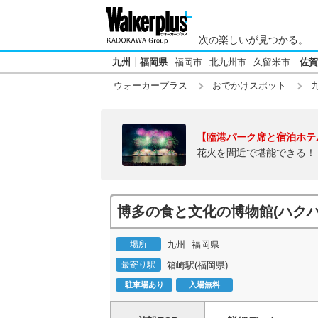
次の楽しいが見つかる。
九州
福岡県
福岡市
北九州市
久留米市
佐賀
ウォーカープラス
おでかけスポット
【臨港パーク席と宿泊ホテ
花火を間近で堪能できる！
博多の食と文化の博物館(ハクハ
場所
九州
福岡県
最寄り駅
箱崎駅(福岡県)
駐車場あり
入場無料