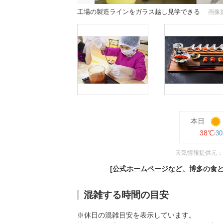
工場の製造ラインをガラス越し見学できる
画像
本日
38℃
3
天気情報提供元：
[公式ホームページなど、博多の食と
混雑する時間の目安
※休日の混雑目安を表示しています。