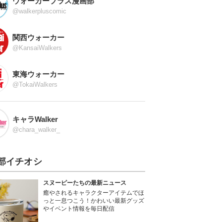
ウォーカープラス漫画部
@walkerpluscomic
関西ウォーカー
@KansaiWalkers
東海ウォーカー
@TokaiWalkers
キャラWalker
@chara_walker_
部イチオシ
スヌーピーたちの最新ニュース
癒やされるキャラクターアイテムでほ
っと一息つこう！かわいい最新グッズ
やイベント情報を毎日配信