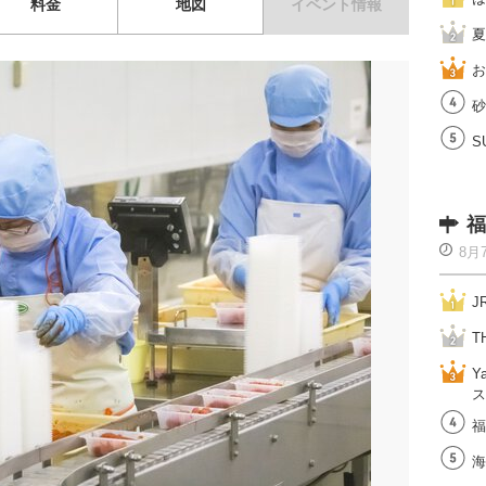
料金
地図
イベント情報
夏
お
砂
S
福
8月
J
T
Y
ス
福
海