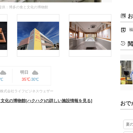
提供：博多の食と文化の博物館
お
福
閲
明日
35℃
0℃
30℃
株式会社ライフビジネスウェザー
文化の博物館(ハクハク)の詳しい施設情報を見る]
おで
夏