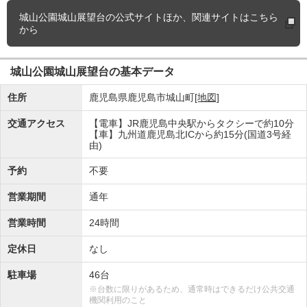
城山公園城山展望台の
公式サイトほか、関連サイトはこちら
から
城山公園城山展望台の基本データ
住所
鹿児島県鹿児島市城山町
[地図]
交通アクセス
【電車】JR鹿児島中央駅からタクシーで約10分
【車】九州道鹿児島北ICから約15分(国道3号経
由)
予約
不要
営業期間
通年
営業時間
24時間
定休日
なし
駐車場
46台
※台数に限りがあるため、通常時はできるだけ公共交通
機関利用のこと