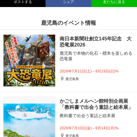
ポストする
シェア
友だちに送る
鹿児島のイベント情報
南日本新聞社創立145年記念 大
恐竜展2026
鹿児島で本物の化石・標本を楽しめる
恐竜展
2026年7月11日(土)～8月23日(日)%
鹿児島県
かごしまメルヘン館特別企画展
「教科書で出会う童話と絵本展」
教科書で出会う童話と絵本展
2026年7月10日(金)～9月14日(月)%
鹿児島県