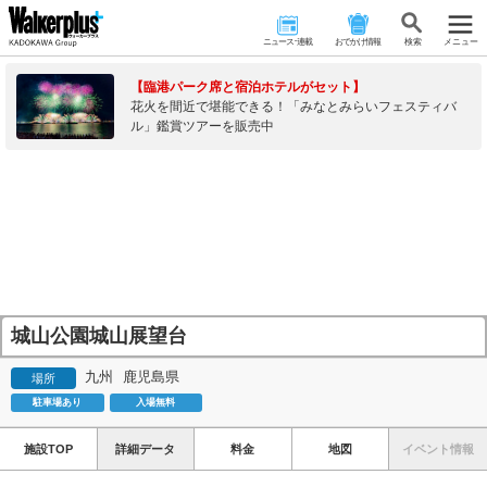
ニュース･連載
おでかけ情報
検 索
メニュー
【臨港パーク席と宿泊ホテルがセット】
花火を間近で堪能できる！「みなとみらいフェスティバ
ル」鑑賞ツアーを販売中
城山公園城山展望台
九州
鹿児島県
場所
駐車場あり
入場無料
施設TOP
詳細データ
料金
地図
イベント情報