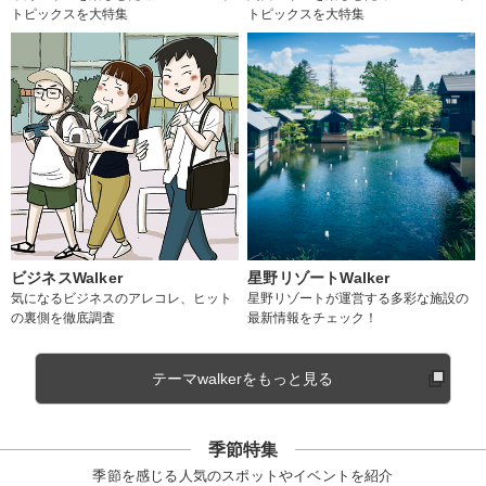
トピックスを大特集
トピックスを大特集
ビジネスWalker
星野リゾートWalker
気になるビジネスのアレコレ、ヒット
星野リゾートが運営する多彩な施設の
の裏側を徹底調査
最新情報をチェック！
テーマwalkerをもっと見る
季節特集
季節を感じる人気のスポットやイベントを紹介