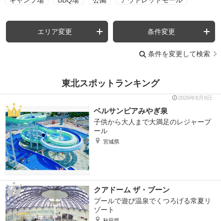
エリア変更
条件変更
条件を変更して検索
東北スポットランキング
2026年8月9日
ベルサンピアみやぎ泉
子供から大人まで大満足のレジャープ
ール
宮城県
クアドーム ザ・ブーン
プールで遊び温泉でくつろげる常夏リ
ゾート
秋田県