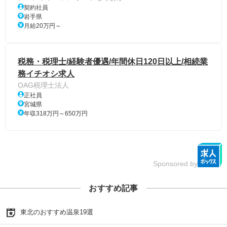
契約社員
岩手県
月給20万円～
税務・税理士/経験者優遇/年間休日120日以上/相続業
務イチオシ求人
OAG税理士法人
正社員
宮城県
年収318万円～650万円
Sponsored by
おすすめ記事
東北のおすすめ温泉19選