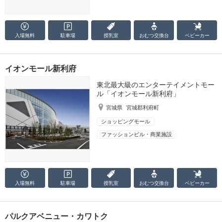
入場無料
駐車場
授乳室
おむつ
交換台
ベビーカー
イオンモール新利府
東北最大級のエンターテイメントモー
ル「イオンモール新利府」
宮城県
宮城郡利府町
ショッピングモール
ファッションビル・商業施設
入場無料
駐車場
授乳室
おむつ
交換台
ベビーカー
パルクアベニュー・カワトク