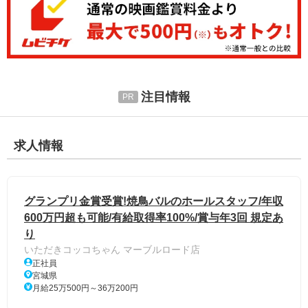
注目情報
求人情報
グランプリ金賞受賞!焼鳥バルのホールスタッフ/年収
600万円超も可能/有給取得率100%/賞与年3回 規定あ
り
いただきコッコちゃん マーブルロード店
正社員
宮城県
月給25万500円～36万200円