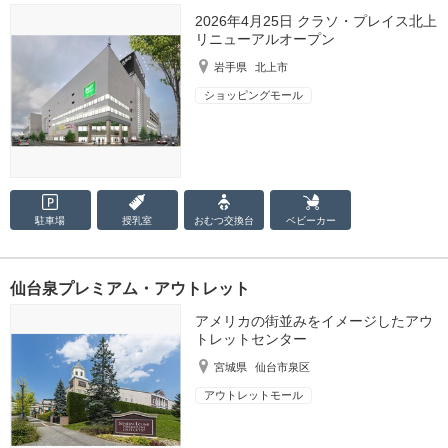
2026年4月25日 クラソ・プレイス北上
リニューアルオープン
岩手県
北上市
ショッピングモール
駐車場
授乳室
おむつ
交換台
ベビーカー
仙台泉プレミアム・アウトレット
アメリカの街並みをイメージしたアウ
トレットセンター
宮城県
仙台市泉区
アウトレットモール