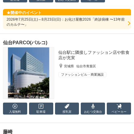
開催中のイベント
2026年7月25日(土)～8月23日(日)：お化け屋敷2026「終診病棟 〜13年前
のカルテ〜」
仙台PARCO(パルコ)
仙台駅に隣接しファッション店や飲食
店が充実
宮城県
仙台市青葉区
ファッションビル・商業施設
入場無料
駐車場
授乳室
おむつ
交換台
ベビーカー
藤崎