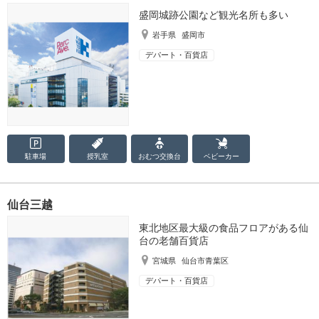
盛岡城跡公園など観光名所も多い
岩手県
盛岡市
デパート・百貨店
駐車場
授乳室
おむつ
交換台
ベビーカー
仙台三越
東北地区最大級の食品フロアがある仙
台の老舗百貨店
宮城県
仙台市青葉区
デパート・百貨店