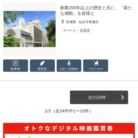
創業200年以上の歴史と共に、「新た
な感動」を皆様と
宮城県
仙台市青葉区
デパート・百貨店
駐車場
授乳室
おむつ
交換台
ベビーカー
次の10件
1/3
（全24件中1〜10件）