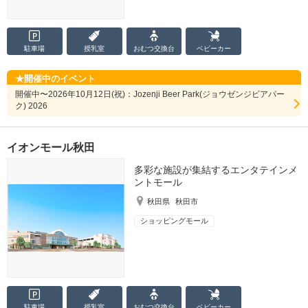
駐車場
授乳室
おむつ
交換台
ベビーカー
開催中のイベント
開催中〜2026年10月12日(祝)：Jozenji Beer Park(ジョウゼンジビアパー
ク) 2026
イオンモール秋田
多彩な施設が集結するエンタテインメ
ントモール
秋田県
秋田市
ショッピングモール
駐車場
授乳室
おむつ
交換台
ベビーカー