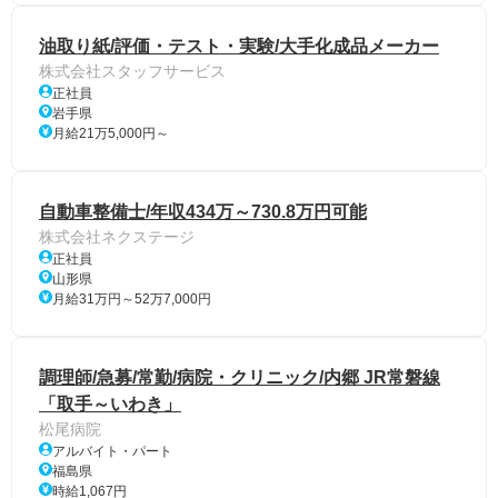
油取り紙/評価・テスト・実験/大手化成品メーカー
株式会社スタッフサービス
正社員
岩手県
月給21万5,000円～
自動車整備士/年収434万～730.8万円可能
株式会社ネクステージ
正社員
山形県
月給31万円～52万7,000円
調理師/急募/常勤/病院・クリニック/内郷 JR常磐線
「取手～いわき」
松尾病院
アルバイト・パート
福島県
時給1,067円