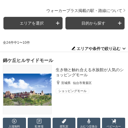
ウォーカープラス掲載の駅・路線について
エリアを選択
目的から探す
全24件中1〜10件
エリアや条件で絞り込む
錦ケ丘ヒルサイドモール
生き物と触れ合える水族館が人気のシ
ョッピングモール
宮城県
仙台市青葉区
ショッピングモール
入場無料
駐車場
授乳室
おむつ
交換台
ベビーカー