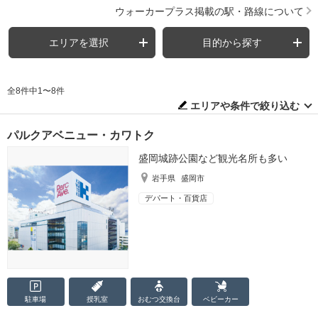
ウォーカープラス掲載の駅・路線について
エリアを選択
目的から探す
全8件中1〜8件
エリアや条件で絞り込む
パルクアベニュー・カワトク
盛岡城跡公園など観光名所も多い
岩手県
盛岡市
デパート・百貨店
駐車場
授乳室
おむつ
交換台
ベビーカー