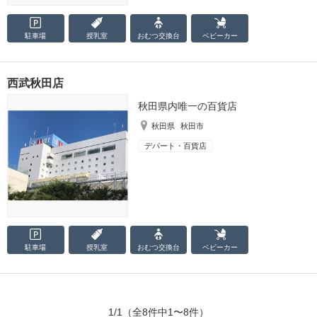
駐車場
授乳室
おむつ
交換台
ベビーカー
西武秋田店
秋田県内唯一の百貨店
秋田県
秋田市
デパート・百貨店
駐車場
授乳室
おむつ
交換台
ベビーカー
1/1
（全8件中1〜8件）