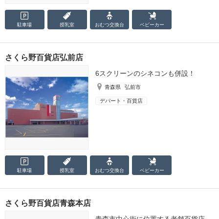
駐車場
授乳室
おむつ
交換台
ベビーカー
さくら野百貨店弘前店
6スクリーンのシネコンも併設！
青森県
弘前市
デパート・百貨店
駐車場
授乳室
おむつ
交換台
ベビーカー
さくら野百貨店青森本店
青森市中心街に位置する老舗百貨店