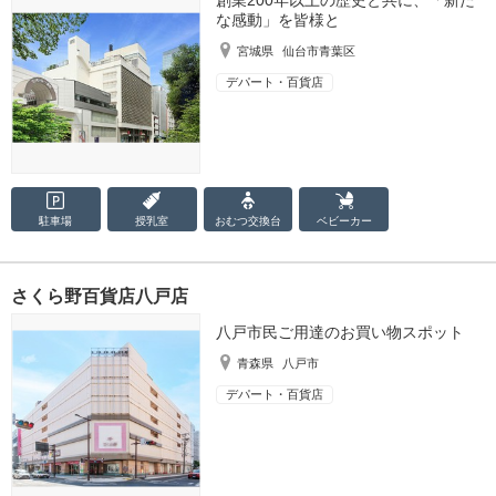
創業200年以上の歴史と共に、「新た
な感動」を皆様と
宮城県
仙台市青葉区
デパート・百貨店
駐車場
授乳室
おむつ
交換台
ベビーカー
さくら野百貨店八戸店
八戸市民ご用達のお買い物スポット
青森県
八戸市
デパート・百貨店