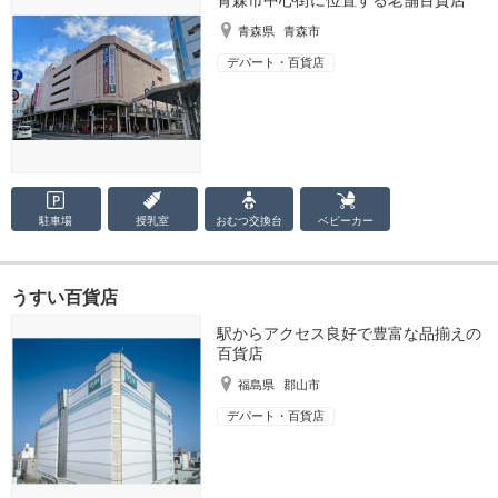
青森県
青森市
デパート・百貨店
駐車場
授乳室
おむつ
交換台
ベビーカー
うすい百貨店
駅からアクセス良好で豊富な品揃えの
百貨店
福島県
郡山市
デパート・百貨店