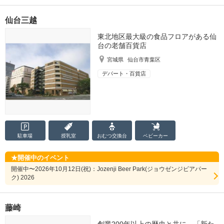
仙台三越
東北地区最大級の食品フロアがある仙
台の老舗百貨店
宮城県
仙台市青葉区
デパート・百貨店
駐車場
授乳室
おむつ
交換台
ベビーカー
開催中のイベント
開催中〜2026年10月12日(祝)：Jozenji Beer Park(ジョウゼンジビアパー
ク) 2026
藤崎