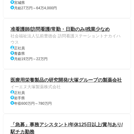
宮城県
月給27万円～64万4,000円
准看護師/訪問看護/常勤・日勤のみ/残業少なめ
社会福祉法人弘前豊徳会 訪問看護ステーショントナカイハ
ウス
正社員
青森県
月給19万円～22万円
医療用栄養製品の研究開発/大塚グループの製薬会社
イーエヌ大塚製薬株式会社
正社員
岩手県
年収600万円～780万円
「急募」事務アシスタント/年休125日以上/賞与あり/
駅チカ勤務