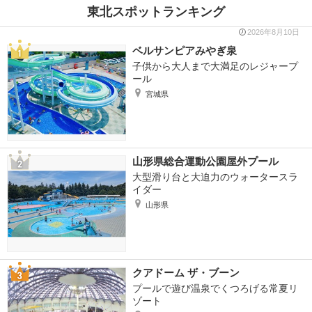
東北スポットランキング
2026年8月10日
ベルサンピアみやぎ泉
子供から大人まで大満足のレジャープ
ール
宮城県
山形県総合運動公園屋外プール
大型滑り台と大迫力のウォータースラ
イダー
山形県
クアドーム ザ・ブーン
プールで遊び温泉でくつろげる常夏リ
ゾート