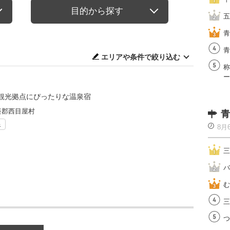
目的から探す
五
青
青
エリアや条件で絞り込む
称
ー
観光拠点にぴったりな温泉宿
軽郡西目屋村
青
泉
8月
三
バ
む
三
つ