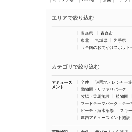
エリアで絞り込む
青森県
青森市
東北
宮城県
岩手県
→全国のおでかけスポット
カテゴリで絞り込む
全件
遊園地・レジャー
アミューズ
メント
動物園・サファリパーク
牧場・乗馬施設
植物園
フードテーマパーク・テー
ビーチ・海水浴場
スキ
屋内アミューズメント施設
全件
デパート・百貨店