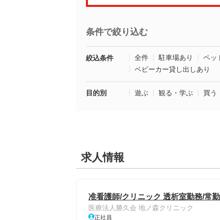
条件で絞り込む
全件
駐車場あり
ペッ
絞込条件
ベビーカー貸し出しあり
目的別
遊ぶ
観る・学ぶ
買う
求人情報
准看護師/クリニック 透析室勤務/常
医療法人勝久会 地ノ森クリニック
正社員