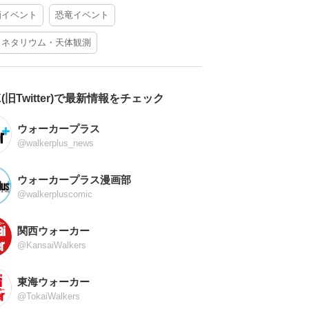
酒イベント
恐竜イベント
ラネタリウム・天体観測
X(旧Twitter)で最新情報をチェック
ウォーカープラス
@walkerplus_news
ウォーカープラス漫画部
@walkerpluscomic
関西ウォーカー
@KansaiWalkers
東海ウォーカー
@TokaiWalkers