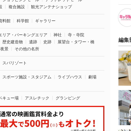
設
複合施設
観光アンテナショップ
資料館
科学館
ギャラリー
エリア・パーキングエリア
神社
寺・寺院
編集
歴史建造物
遺跡
史跡
展望台・タワー・橋
夜景
その他の名所
スパリゾート
スポーツ施設・スタジアム
ライブハウス
劇場
ベキュー場
アスレチック
グランピング