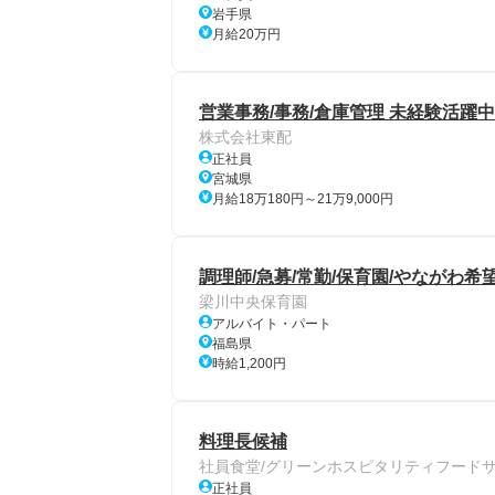
岩手県
月給20万円
営業事務/事務/倉庫管理 未経験活躍
株式会社東配
正社員
宮城県
月給18万180円～21万9,000円
調理師/急募/常勤/保育園/やながわ
梁川中央保育園
アルバイト・パート
福島県
時給1,200円
料理長候補
社員食堂/グリーンホスピタリティフード
正社員