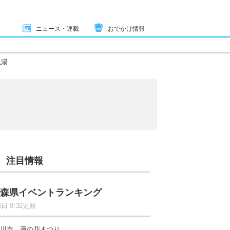
ニュース・連載
おでかけ情報
銭湯
注目情報
森県イベントランキング
6日 9:32更新
川市 蓮の花まつり