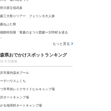
所川原立佞武多
森三大祭りツアー フェリシモ大人旅
森ねぶた祭
徳館特別展「青森のまつり図鑑ー10市町を巡る
」
もっと見る
森県おでかけスポットランキング
6日 9:32更新
沢市屋内温水プール
ーデハウスふくち
つ市早掛レイクサイドヒルキャンプ場
沢オートキャンプ場
がる地球村オートキャンプ場