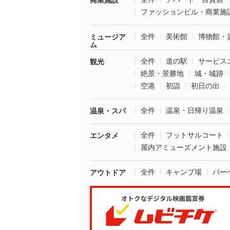
商業施設
ファッションビル・商業施
全件
美術館
博物館・
ミュージア
ム
全件
道の駅
サービス
観光
絶景・景勝地
城・城跡
空港
初詣
初日の出
全件
温泉・日帰り温泉
温泉・スパ
全件
フットサルコート
エンタメ
屋内アミューズメント施設
全件
キャンプ場
バー
アウトドア