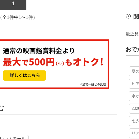
1
閲
1（全1件中1〜1件）
最近見
おで
夏
ビ
水
む
20
七
リ
レットモール