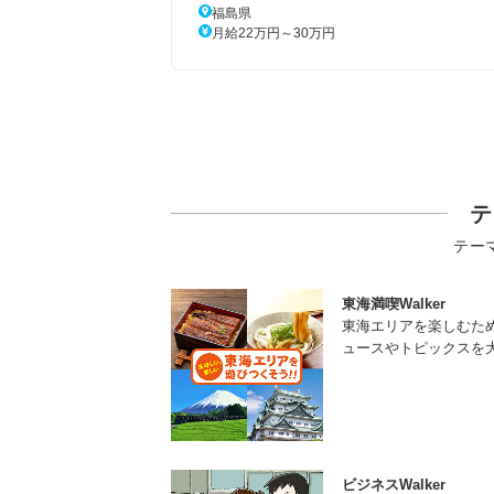
福島県
月給22万円～30万円
テ
テー
東海満喫Walker
東海エリアを楽しむた
ュースやトピックスを
ビジネスWalker