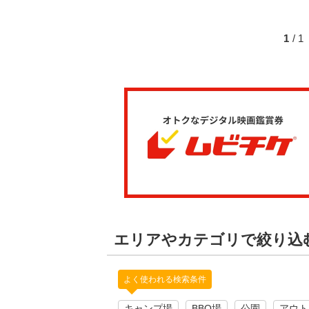
1
/ 
エリアやカテゴリで絞り込
よく使われる検索条件
キャンプ場
BBQ場
公園
アウト