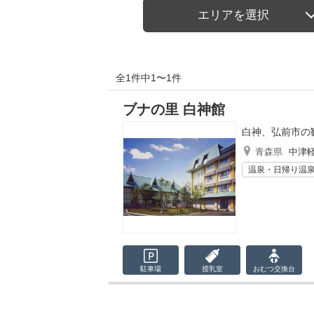
エリアを選択
全1件中1〜1件
ブナの里 白神館
白神、弘前市の
青森県
中津
温泉・日帰り温
駐車場
授乳室
おむつ
交換台