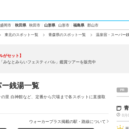
盛岡市
秋田県
秋田市
山形県
山形市
福島県
郡山市
東北のスポット一覧
青森県のスポット一覧
温泉宿・スーパー
ルがセット】
「みなとみらいフェスティバル」鑑賞ツアーを販売中
パー銭湯一覧
の里 白神館など、定番から穴場まで各スポットに直接取
青
8月
ウォーカープラス掲載の駅・路線について
平