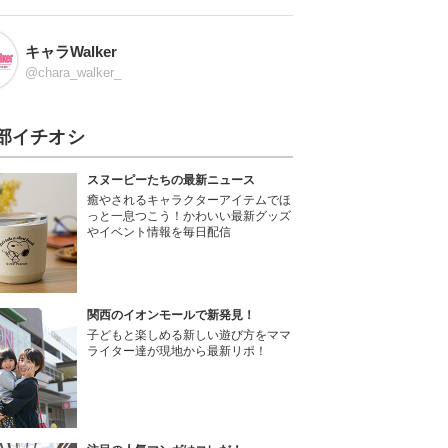
キャラWalker
@chara_walker_
部イチオシ
スヌーピーたちの最新ニュース
癒やされるキャラクターアイテムでほ
っと一息つこう！かわいい最新グッズ
やイベント情報を毎日配信
関西のイオンモールで新発見！
子どもと楽しめる新しい遊び方をママ
ライター達が現地から最新リポ！