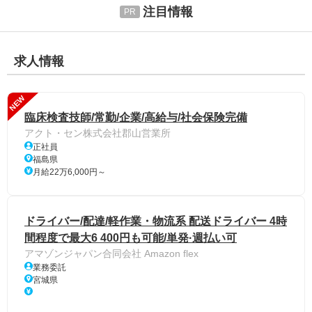
注目情報
求人情報
NEW
臨床検査技師/常勤/企業/高給与/社会保険完備
アクト・セン株式会社郡山営業所
正社員
福島県
月給22万6,000円～
ドライバー/配達/軽作業・物流系 配送ドライバー 4時
間程度で最大6 400円も可能/単発·週払い可
アマゾンジャパン合同会社 Amazon flex
業務委託
宮城県