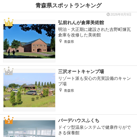
青森県スポットランキング
2026年8月9日
弘前れんが倉庫美術館
明治・大正期に建設された吉野町煉瓦
倉庫を改修した美術館
青森県
三沢オートキャンプ場
リゾート派も安心の充実設備のキャン
プ場
青森県
バーデハウスふくち
ドイツ型温泉システムで健康作りがで
きる保養館