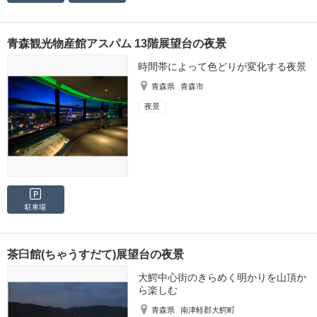
青森観光物産館アスパム 13階展望台の夜景
時間帯によって色どりが変化する夜景
青森県
青森市
夜景
駐車場
茶臼館(ちゃうすだて)展望台の夜景
大鰐中心街のきらめく明かりを山頂か
ら楽しむ
青森県
南津軽郡大鰐町