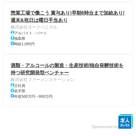
惣菜工場で働こう 賞与あり!早朝6時台まで加給あり!
週末&祝日は曜日手当あり
株式会社ヨークベニマル
アルバイト・パート
福島県
時給1,095円
酒類・アルコールの製造・生産技術/独自発酵技術を
持つ研究開発型ベンチャー
株式会社ファーメンステーション
正社員
岩手県
年収500万円～800万円
Sponsored by