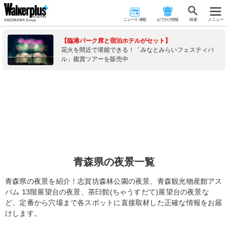
ニュース･連載
おでかけ情報
検 索
メニュー
【臨港パーク席と宿泊ホテルがセット】
花火を間近で堪能できる！「みなとみらいフェスティバ
ル」鑑賞ツアーを販売中
青森県の夜景一覧
青森県の夜景を紹介！志賀坊森林公園の夜景、青森観光物産館アス
パム 13階展望台の夜景、茶臼館(ちゃうすだて)展望台の夜景な
ど、定番から穴場まで各スポットに直接取材した正確な情報をお届
けします。