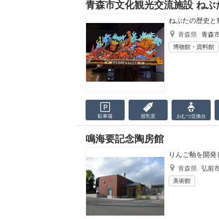
青森市文化観光交流施設 ねぶ
ねぶたの歴史と
青森県
青森
博物館・資料館
駐車場
授乳室
おむつ
交換台
鳴海要記念陶房館
りんご釉を開発
青森県
弘前
美術館