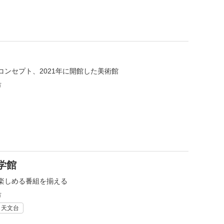
コンセプト、2021年に開館した美術館
市
学館
楽しめる番組を揃える
市
・天文台