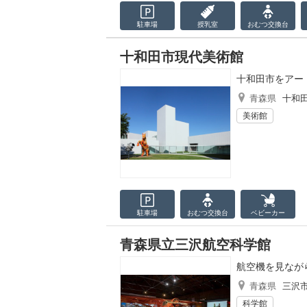
駐車場
授乳室
おむつ
交換台
十和田市現代美術館
十和田市をアー
青森県
十和
美術館
駐車場
おむつ
交換台
ベビーカー
青森県立三沢航空科学館
航空機を見なが
青森県
三沢
科学館