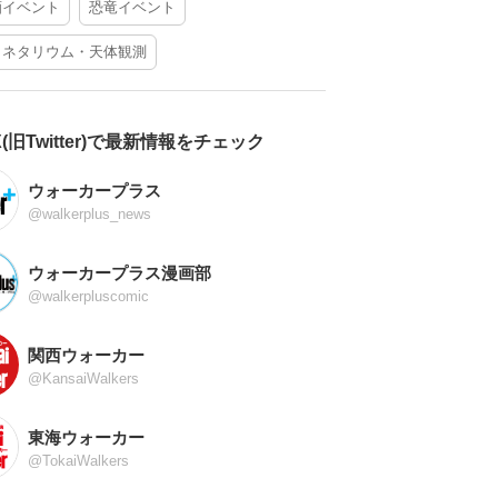
酒イベント
恐竜イベント
ラネタリウム・天体観測
X(旧Twitter)で最新情報をチェック
ウォーカープラス
@walkerplus_news
ウォーカープラス漫画部
@walkerpluscomic
関西ウォーカー
@KansaiWalkers
東海ウォーカー
@TokaiWalkers