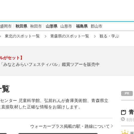
盛岡市
秋田県
秋田市
山形県
山形市
福島県
郡山市
東北のスポット一覧
青森県のスポット一覧
観る・学ぶ
ルがセット】
「みなとみらいフェスティバル」鑑賞ツアーを販売中
一覧
覚センター 児童科学館、弘前れんが倉庫美術館、青森県立
に直接取材した正確な情報をお届けします。
青
8月
ウォーカープラス掲載の駅・路線について
平