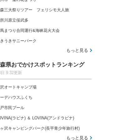
森三大祭りツアー フェリシモ大人旅
所川原立佞武多
馬まつり合同運行&海峡花火大会
きうきサニーパーク
もっと見る
森県おでかけスポットランキング
8日 9:32更新
沢オートキャンプ場
ーデハウスふくち
戸市民プール
OVINA(ラビナ) ＆ LOVINA(アンドラビナ)
ヶ沢キャンピングパーク(長平青少年旅行村)
もっと見る