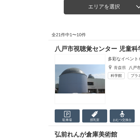
エリアを選択
全21件中1〜10件
八戸市視聴覚センター 児童科
多彩なイベント
青森県
八戸
科学館
プラ
駐車場
授乳室
おむつ
交換台
弘前れんが倉庫美術館