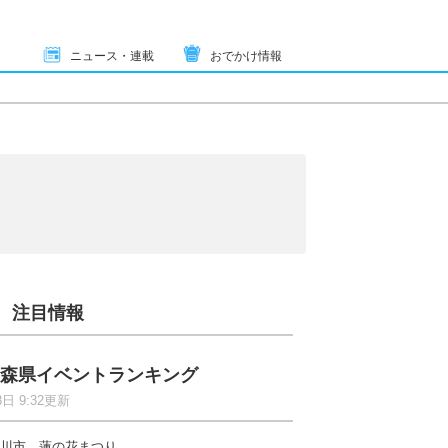
ニュース・連載
おでかけ情報
注目情報
森県イベントランキング
8日 9:32更新
川市 蓮の花まつり