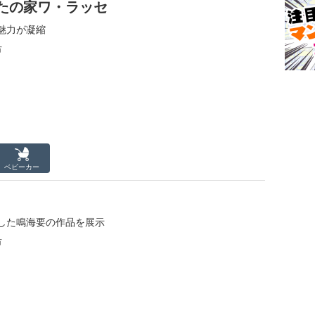
たの家ワ・ラッセ
魅力が凝縮
市
ベビーカー
した鳴海要の作品を展示
市