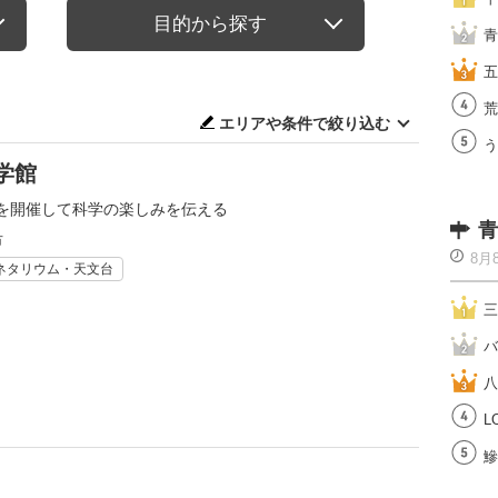
目的から探す
青
五
荒
エリアや条件で絞り込む
う
学館
を開催して科学の楽しみを伝える
青
市
8月
ネタリウム・天文台
三
バ
八
L
鰺