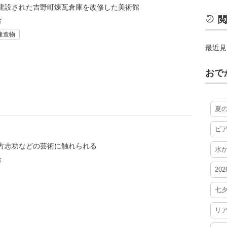
建設された吉野町煉瓦倉庫を改修した美術館
閲
市
建造物
最近見
おで
夏
ビ
方志功などの芸術に触れられる
水
市
20
七
リ