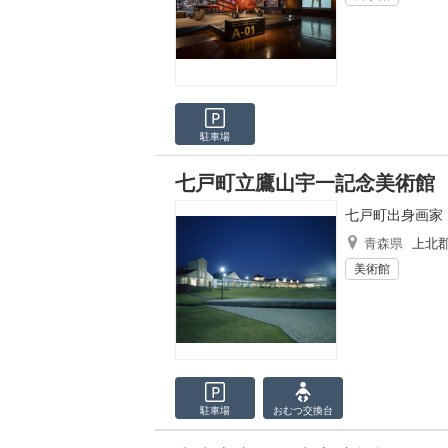
駐車場
七戸町立鷹山宇一記念美術館
七戸町出身画家
青森県
上北
美術館
駐車場
おむつ
交換台