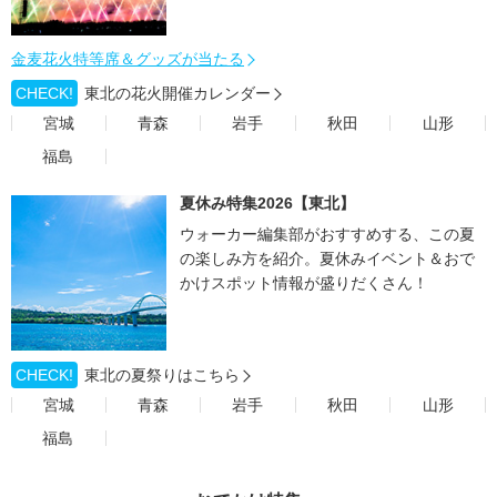
金麦花火特等席＆グッズが当たる
CHECK!
東北の花火開催カレンダー
宮城
青森
岩手
秋田
山形
福島
夏休み特集2026【東北】
ウォーカー編集部がおすすめする、この夏
の楽しみ方を紹介。夏休みイベント＆おで
かけスポット情報が盛りだくさん！
CHECK!
東北の夏祭りはこちら
宮城
青森
岩手
秋田
山形
福島