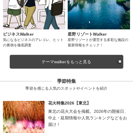
ビジネスWalker
星野リゾートWalker
気になるビジネスのアレコレ、ヒット
星野リゾートが運営する多彩な施設の
の裏側を徹底調査
最新情報をチェック！
テーマwalkerをもっと見る
季節特集
季節を感じる人気のスポットやイベントを紹介
花火特集2026【東北】
東北の花火大会を掲載。2026年の開催日、
中止・延期情報や人気ランキングなどをお
届け！