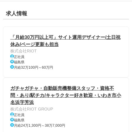
求人情報
「月給30万円以上可」サイト運用デザイナー/土日祝
休み/ページ更新も担当
株式会社RIOT
正社員
福島県
月給32万100円～60万円
ガチャガチャ・自動販売機整備スタッフ・資格不
問・あり/駅チカ/キャラクター好き歓迎・いわき市小
名浜字芳浜
株式会社RIOT GROUP
正社員
福島県
月給24万1,300円～38万7,000円