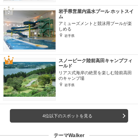
岩手県営屋内温水プール ホットスイ
ム
アミューズメントと競泳用プールが楽
しめる
岩手県
スノーピーク陸前高田キャンプフィ
ールド
リアス式海岸の絶景を楽しむ陸前高田
のキャンプ場
岩手県
4位以下のスポットを見る
テーマWalker