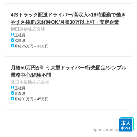
4tSトラック配送ドライバー/高収入×16時退勤で働き
やすさ抜群/未経験OK/月収30万以上可・安定企業
柳田運輸株式会社
正社員
福島県
月給25万円～33万円
月給50万円が叶う大型ドライバー/行先固定/シンプル
業務中心/経験不問
北日本運輸株式会社
正社員
青森県
月給31万円～45万円
Sponsored by