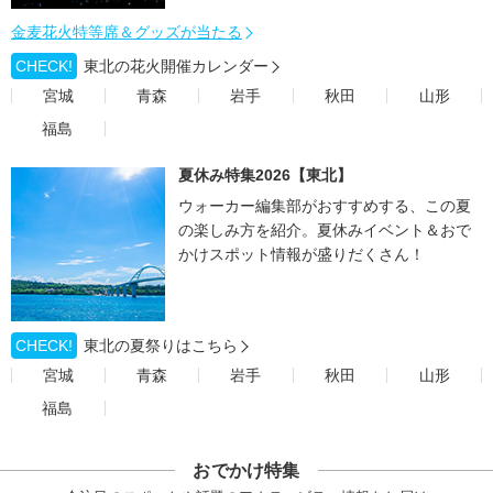
金麦花火特等席＆グッズが当たる
CHECK!
東北の花火開催カレンダー
宮城
青森
岩手
秋田
山形
福島
夏休み特集2026【東北】
ウォーカー編集部がおすすめする、この夏
の楽しみ方を紹介。夏休みイベント＆おで
かけスポット情報が盛りだくさん！
CHECK!
東北の夏祭りはこちら
宮城
青森
岩手
秋田
山形
福島
おでかけ特集