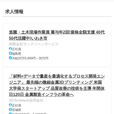
求人情報
造園・土木現場作業員 賞与年2回!資格全額支援 40代
50代活躍中!いわき市
有限会社サングリーンサービス
正社員
福島県
月給20万5,000円～30万円
「材料×データで量産を最適化するプロセス開発エン
ジニア」 最先端の微細金属3Dプリンティング 米国
大学発スタートアップ 品質改善の技術を主導 年間休
日120日 金属製造インフラの革命へ
3D Architech合同会社
正社員
宮城県