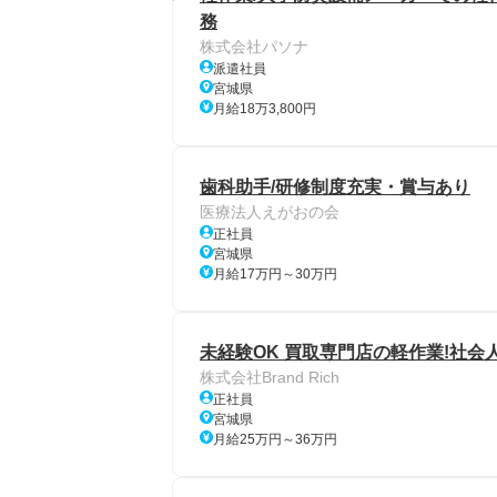
務
株式会社パソナ
派遣社員
宮城県
月給18万3,800円
歯科助手/研修制度充実・賞与あり
医療法人えがおの会
正社員
宮城県
月給17万円～30万円
未経験OK 買取専門店の軽作業!社
株式会社Brand Rich
正社員
宮城県
月給25万円～36万円