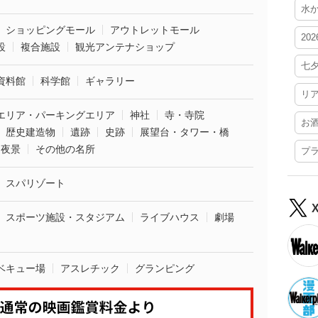
水
ショッピングモール
アウトレットモール
20
設
複合施設
観光アンテナショップ
七
資料館
科学館
ギャラリー
リ
エリア・パーキングエリア
神社
寺・寺院
お
歴史建造物
遺跡
史跡
展望台・タワー・橋
夜景
その他の名所
プ
スパリゾート
スポーツ施設・スタジアム
ライブハウス
劇場
ベキュー場
アスレチック
グランピング