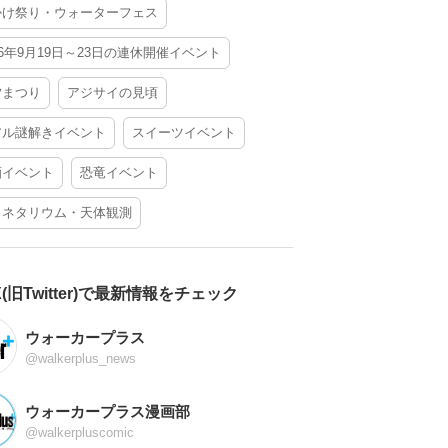
かけ祭り・ウォーターフェス
26年9月19日～23日の連休開催イベント
夕まつり
アジサイの見頃
アル謎解きイベント
スイーツイベント
酒イベント
恐竜イベント
ラネタリウム・天体観測
X(旧Twitter)で最新情報をチェック
ウォーカープラス
@walkerplus_news
ウォーカープラス漫画部
@walkerpluscomic