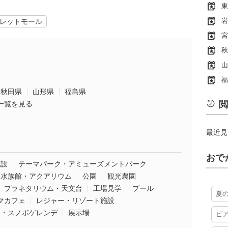
東
岩
レットモール
宮
秋
山
福
秋田県
山形県
福島県
閲
一覧を見る
最近見
おで
施設
テーマパーク・アミューズメントパーク
水族館・アクアリウム
公園
観光農園
プラネタリウム・天文台
工場見学
プール
夏
マカフェ
レジャー・リゾート施設
ー・スノボゲレンデ
展示場
ビ