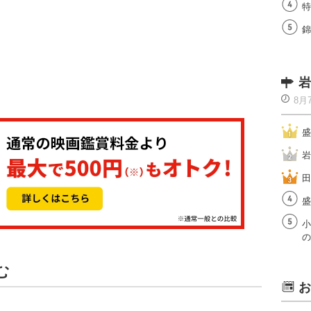
特
錦
岩
8月
盛
岩
田
盛
小
の
む
お