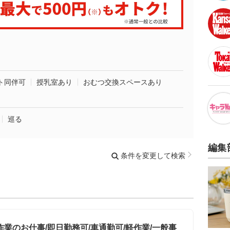
ト同伴可
授乳室あり
おむつ交換スペースあり
巡る
編集
条件を変更して検索
業のお仕事/即日勤務可/車通勤可/軽作業/一般事