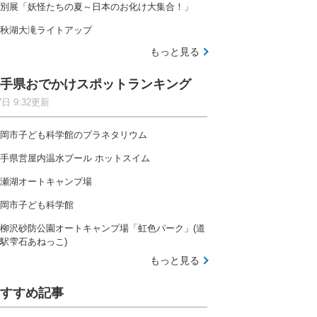
別展「妖怪たちの夏～日本のお化け大集合！」
秋湖大滝ライトアップ
もっと見る
手県おでかけスポットランキング
7日 9:32更新
岡市子ども科学館のプラネタリウム
手県営屋内温水プール ホットスイム
瀬湖オートキャンプ場
岡市子ども科学館
柳沢砂防公園オートキャンプ場「虹色パーク」(道
駅雫石あねっこ)
もっと見る
すすめ記事