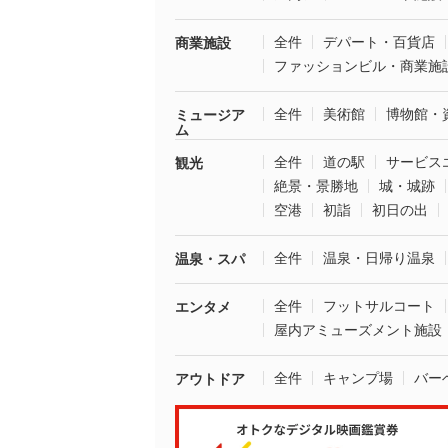
全件
デパート・百貨店
商業施設
ファッションビル・商業施
全件
美術館
博物館・
ミュージア
ム
全件
道の駅
サービス
観光
絶景・景勝地
城・城跡
空港
初詣
初日の出
全件
温泉・日帰り温泉
温泉・スパ
全件
フットサルコート
エンタメ
屋内アミューズメント施設
全件
キャンプ場
バー
アウトドア