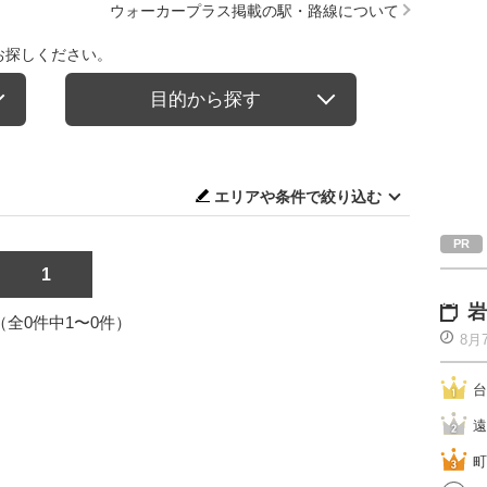
ウォーカープラス掲載の駅・路線について
お探しください。
目的から探す
エリアや条件で絞り込む
1
岩
1（全0件中1〜0件）
8月
台
遠
町