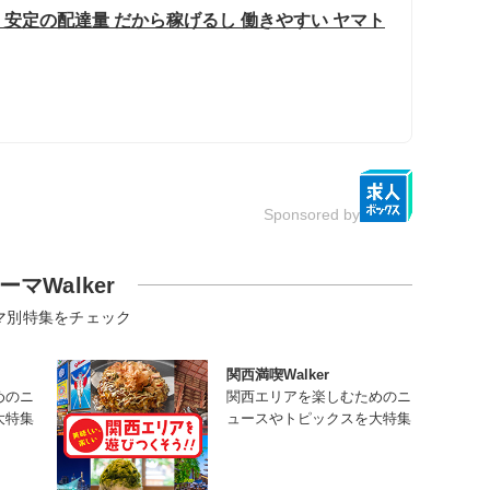
 安定の配達量 だから稼げるし 働きやすい ヤマト
Sponsored by
ーマWalker
マ別特集をチェック
関西満喫Walker
めのニ
関西エリアを楽しむためのニ
大特集
ュースやトピックスを大特集