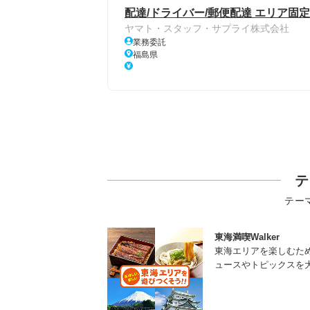
配達/ドライバー/郵便配達 エリア固定
ヤマト・スタッフ・サプライ株式会社
業務委託
福島県
テ
テー
東海満喫Walker
東海エリアを楽しむた
ュースやトピックスを