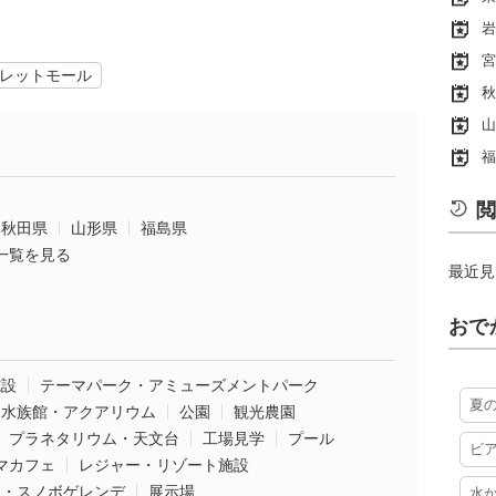
岩
宮
レットモール
秋
山
福
閲
秋田県
山形県
福島県
一覧を見る
最近見
おで
施設
テーマパーク・アミューズメントパーク
夏
水族館・アクアリウム
公園
観光農園
プラネタリウム・天文台
工場見学
プール
ビ
マカフェ
レジャー・リゾート施設
ー・スノボゲレンデ
展示場
水