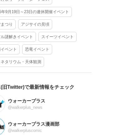
26年9月19日～23日の連休開催イベント
夕まつり
アジサイの見頃
アル謎解きイベント
スイーツイベント
酒イベント
恐竜イベント
ラネタリウム・天体観測
X(旧Twitter)で最新情報をチェック
ウォーカープラス
@walkerplus_news
ウォーカープラス漫画部
@walkerpluscomic