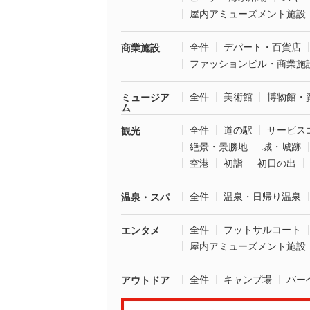
屋内アミューズメント施設
全件
デパート・百貨店
商業施設
ファッションビル・商業施
全件
美術館
博物館・
ミュージア
ム
全件
道の駅
サービス
観光
絶景・景勝地
城・城跡
空港
初詣
初日の出
全件
温泉・日帰り温泉
温泉・スパ
全件
フットサルコート
エンタメ
屋内アミューズメント施設
全件
キャンプ場
バー
アウトドア