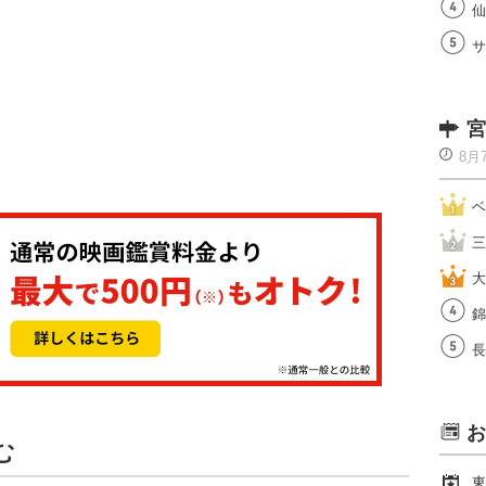
仙
サ
宮
8月
ベ
三
大
錦
長
お
む
東