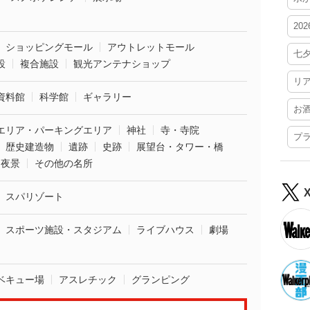
20
ショッピングモール
アウトレットモール
七
設
複合施設
観光アンテナショップ
リ
資料館
科学館
ギャラリー
お
エリア・パーキングエリア
神社
寺・寺院
プ
歴史建造物
遺跡
史跡
展望台・タワー・橋
夜景
その他の名所
スパリゾート
スポーツ施設・スタジアム
ライブハウス
劇場
ベキュー場
アスレチック
グランピング