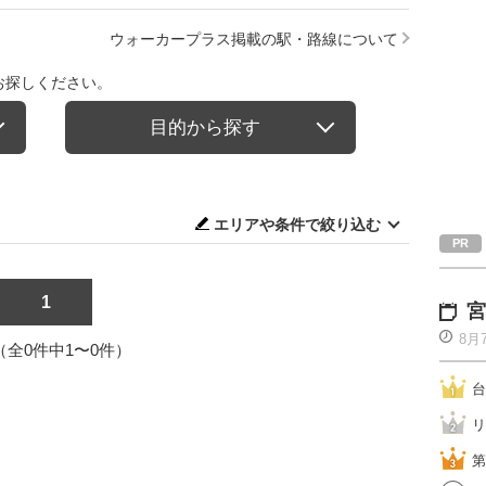
ウォーカープラス掲載の駅・路線について
お探しください。
目的から探す
エリアや条件で絞り込む
1
宮
8月
1（全0件中1〜0件）
台
リ
第