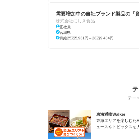
需要増加中の自社ブランド製品の「
株式会社にしき食品
正社員
宮城県
月給25万5,931円～28万9,434円
テ
テー
東海満喫Walker
東海エリアを楽しむた
ュースやトピックスを