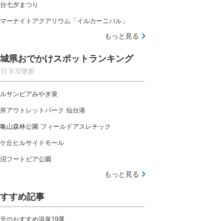
台七夕まつり
マーナイトアクアリウム「イルカーニバル」
もっと見る
城県おでかけスポットランキング
7日 9:32更新
ルサンピアみやぎ泉
井アウトレットパーク 仙台港
亀山森林公園 フィールドアスレチック
ケ丘ヒルサイドモール
沼フートピア公園
もっと見る
すすめ記事
北のおすすめ温泉19選