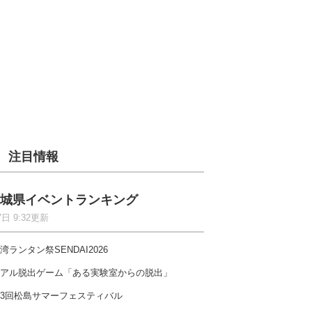
注目情報
城県イベントランキング
7日 9:32更新
湾ランタン祭SENDAI2026
アル脱出ゲーム「ある実験室からの脱出」
3回松島サマーフェスティバル