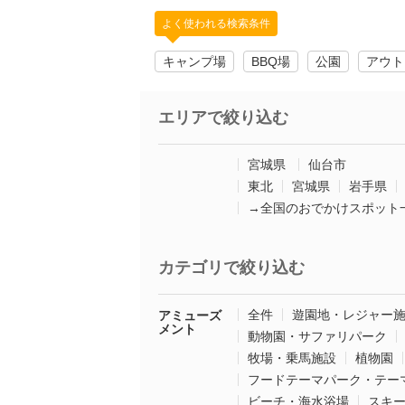
よく使われる検索条件
キャンプ場
BBQ場
公園
アウト
エリアで絞り込む
宮城県
仙台市
東北
宮城県
岩手県
→全国のおでかけスポット
カテゴリで絞り込む
全件
遊園地・レジャー
アミューズ
メント
動物園・サファリパーク
牧場・乗馬施設
植物園
フードテーマパーク・テー
ビーチ・海水浴場
スキ