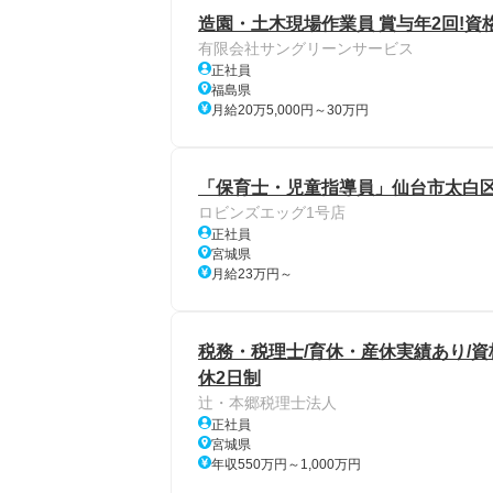
造園・土木現場作業員 賞与年2回!資格
有限会社サングリーンサービス
正社員
福島県
月給20万5,000円～30万円
「保育士・児童指導員」仙台市太白
ロビンズエッグ1号店
正社員
宮城県
月給23万円～
税務・税理士/育休・産休実績あり/資
休2日制
辻・本郷税理士法人
正社員
宮城県
年収550万円～1,000万円