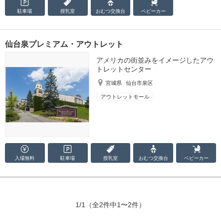
駐車場
授乳室
おむつ
交換台
ベビーカー
仙台泉プレミアム・アウトレット
アメリカの街並みをイメージしたアウ
トレットセンター
宮城県
仙台市泉区
アウトレットモール
入場無料
駐車場
授乳室
おむつ
交換台
ベビーカー
1/1
（全2件中1〜2件）