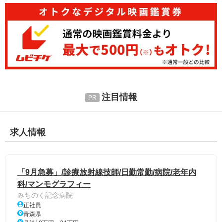
注目情報
求人情報
「9月急募」/診療放射線技師/日勤常勤/病院/老年内
科/マンモグラフィー
みちのく記念病院
正社員
青森県