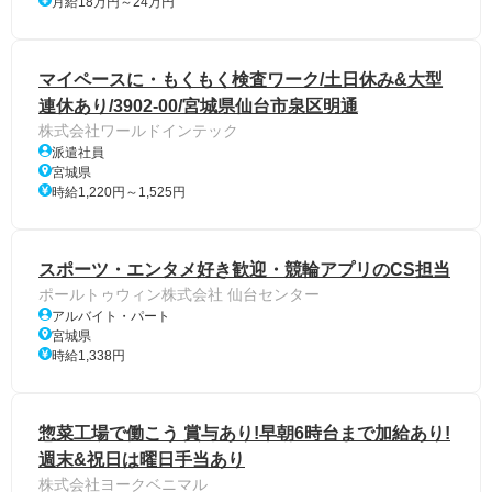
月給18万円～24万円
マイペースに・もくもく検査ワーク/土日休み&大型
連休あり/3902-00/宮城県仙台市泉区明通
株式会社ワールドインテック
派遣社員
宮城県
時給1,220円～1,525円
スポーツ・エンタメ好き歓迎・競輪アプリのCS担当
ポールトゥウィン株式会社 仙台センター
アルバイト・パート
宮城県
時給1,338円
惣菜工場で働こう 賞与あり!早朝6時台まで加給あり!
週末&祝日は曜日手当あり
株式会社ヨークベニマル