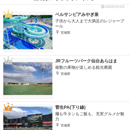
2026年8月6日
ベルサンピアみやぎ泉
子供から大人まで大満足のレジャープ
ール
宮城県
JRフルーツパーク仙台あらはま
複数の果物が楽しめる観光農園
宮城県
菅生PA(下り線)
麺も牛タンもご飯も、充実グルメが魅
力
宮城県