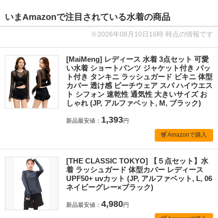
いまAmazonで注目されている水着の商品
※2026年08月10日16時 時点の情報です
[MaiMeng] レディース 水着 3点セット 可愛
い水着 ショートパンツ ジャケット付き パッ
ト付き タンキニ ラッシュガード ビキニ 体型
カバー 透け感 ビーチウェア スパ ハイウエス
ト シフォン 速乾性 通気性 大きいサイズ お
しゃれ (JP, アルファベット, M, ブラック)
1,393
新品最安値：
円
Amazonで購入
[THE CLASSIC TOKYO] 【５点セット】水
着 ラッシュガード 体型カバー レディース
UPF50+ uvカット (JP, アルファベット, L, 06
ネイビーグレー×ブラック)
4,980
新品最安値：
円