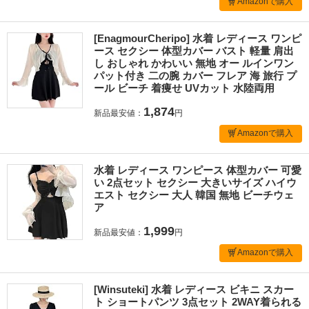
Amazonで購入
[EnagmourCheripo] 水着 レディース ワンピ
ース セクシー 体型カバー バスト 軽量 肩出
し おしゃれ かわいい 無地 オー ルインワン
パット付き 二の腕 カバー フレア 海 旅行 プ
ール ビーチ 着痩せ UVカット 水陸両用
1,874
新品最安値：
円
Amazonで購入
水着 レディース ワンピース 体型カバー 可愛
い 2点セット セクシー 大きいサイズ ハイウ
エスト セクシー 大人 韓国 無地 ビーチウェ
ア
1,999
新品最安値：
円
Amazonで購入
[Winsuteki] 水着 レディース ビキニ スカー
ト ショートパンツ 3点セット 2WAY着られる