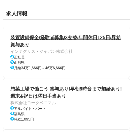
求人情報
装置設備保全/経験者募集/3交替/年間休日125日/昇給
賞与あり
インテグリス・ジャパン株式会社
正社員
山形県
月給34万1,666円～46万6,666円
惣菜工場で働こう 賞与あり!早朝6時台まで加給あり!
週末&祝日は曜日手当あり
株式会社ヨークベニマル
アルバイト・パート
福島県
時給1,095円