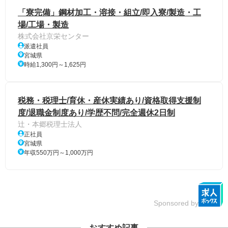
「寮完備」鋼材加工・溶接・組立/即入寮/製造・工
場/工場・製造
株式会社京栄センター
派遣社員
宮城県
時給1,300円～1,625円
税務・税理士/育休・産休実績あり/資格取得支援制
度/退職金制度あり/学歴不問/完全週休2日制
辻・本郷税理士法人
正社員
宮城県
年収550万円～1,000万円
Sponsored by
おすすめ記事