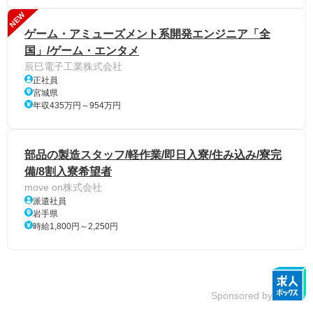
NEW
ゲーム・アミューズメント系開発エンジニア「全
国」/ゲーム・エンタメ
辰巳電子工業株式会社
正社員
宮城県
年収435万円～954万円
部品の製造スタッフ/軽作業/即日入寮/住み込み/寮完
備/8割入寮希望者
move on株式会社
派遣社員
岩手県
時給1,800円～2,250円
Sponsored by