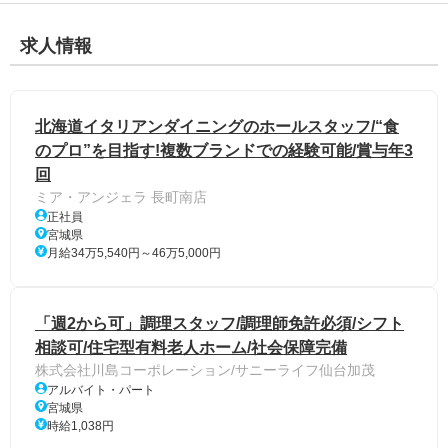
求人情報
北海道イタリアンダイニングのホールスタッフ/“食
のプロ”を目指す!複数ブランドでの経験可能/賞与年3
回
ミア・アンジェラ 長町南店
正社員
宮城県
月給34万5,540円～46万5,000円
「週2から可」調理スタッフ/調理師免許必須/シフト
相談可/住宅型有料老人ホーム/社会保障完備
株式会社川島コーポレーション/サニーライフ仙台加茂
アルバイト・パート
宮城県
時給1,038円