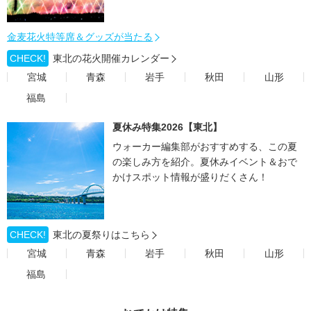
金麦花火特等席＆グッズが当たる
CHECK!
東北の花火開催カレンダー
宮城
青森
岩手
秋田
山形
福島
夏休み特集2026【東北】
ウォーカー編集部がおすすめする、この夏
の楽しみ方を紹介。夏休みイベント＆おで
かけスポット情報が盛りだくさん！
CHECK!
東北の夏祭りはこちら
宮城
青森
岩手
秋田
山形
福島