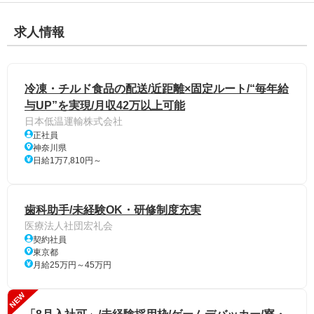
求人情報
冷凍・チルド食品の配送/近距離×固定ルート/“毎年給
与UP”を実現/月収42万以上可能
日本低温運輸株式会社
正社員
神奈川県
日給1万7,810円～
歯科助手/未経験OK・研修制度充実
医療法人社団宏礼会
契約社員
東京都
月給25万円～45万円
NEW