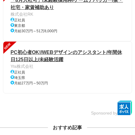
「8月入社可」/未経験採用枠/ゲームデバッカー/寮・
社宅・家賃補助あり
株式会社RK
正社員
東京都
月給30万円～51万8,000円
NEW
PC初心者OK!/WEBデザインのアシスタント/年間休
日125日以上/未経験活躍
Yts株式会社
正社員
埼玉県
月給27万円～50万円
Sponsored by
おすすめ記事