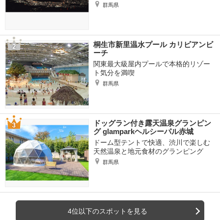
群馬県
桐生市新里温水プール カリビアンビ
ーチ
関東最大級屋内プールで本格的リゾー
ト気分を満喫
群馬県
ドッグラン付き露天温泉グランピン
グ glamparkヘルシーパル赤城
ドーム型テントで快適、渋川で楽しむ
天然温泉と地元食材のグランピング
群馬県
4位以下のスポットを見る