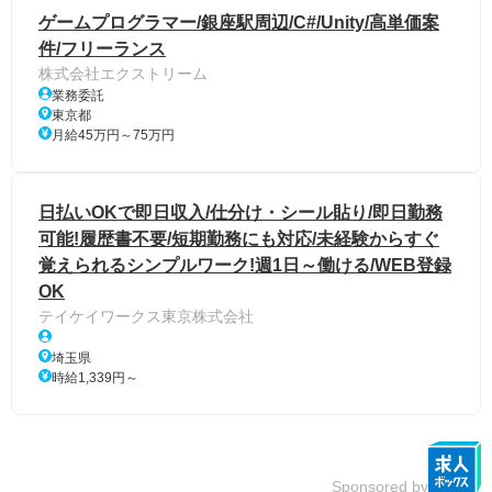
ゲームプログラマー/銀座駅周辺/C#/Unity/高単価案
件/フリーランス
株式会社エクストリーム
業務委託
東京都
月給45万円～75万円
日払いOKで即日収入/仕分け・シール貼り/即日勤務
可能!履歴書不要/短期勤務にも対応/未経験からすぐ
覚えられるシンプルワーク!週1日～働ける/WEB登録
OK
テイケイワークス東京株式会社
埼玉県
時給1,339円～
Sponsored by