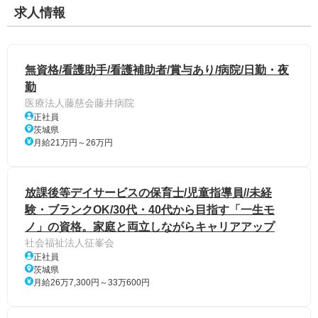
求人情報
無資格/看護助手/看護補助者/賞与あり/病院/日勤・夜
勤
医療法人藤慈会藤井病院
正社員
茨城県
月給21万円～26万円
放課後等デイサービスの保育士/児童指導員//未経
験・ブランクOK/30代・40代から目指す「一生モ
ノ」の資格。家庭と両立しながらキャリアアップ
社会福祉法人征峯会
正社員
茨城県
月給26万7,300円～33万600円