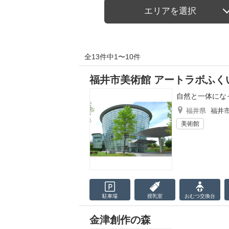
エリアを選択
全13件中1〜10件
福井市美術館 アートラボふく
自然と一体にな
福井県
福井
美術館
駐車場
授乳室
おむつ
交換台
金津創作の森