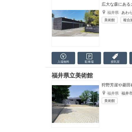
広大な森にある
福井県
あわ
美術館
複合
入場無料
駐車場
授乳室
福井県立美術館
狩野芳崖や菱田
福井県
福井
美術館