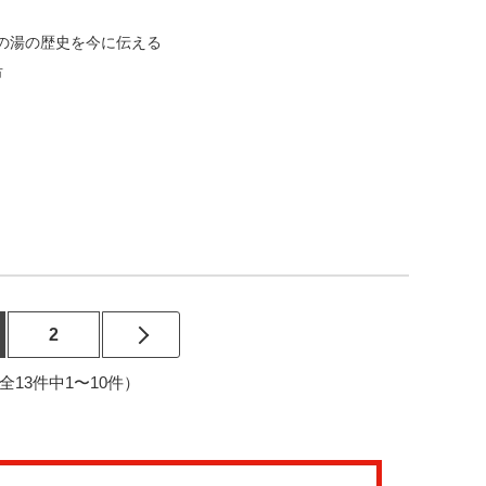
の湯の歴史を今に伝える
市
2
2（全13件中1〜10件）