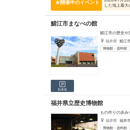
2026年7月
開催中のイベント
した地上最大
鯖江市まなべの館
鯖江市の歴史や
福井県
鯖江
博物館・資料館
駐車場
福井県立歴史博物館
もの作りの歩み
福井県
福井
博物館・資料館