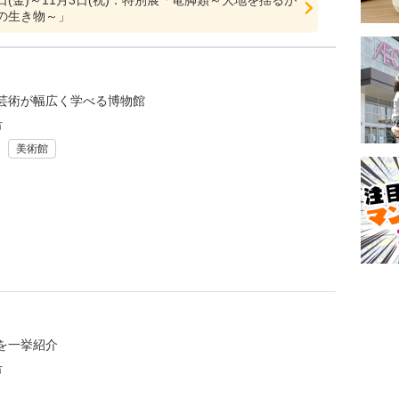
10日(金)～11月3日(祝)：特別展「竜脚類～大地を揺るが
の生き物～」
芸術が幅広く学べる博物館
市
美術館
を一挙紹介
市