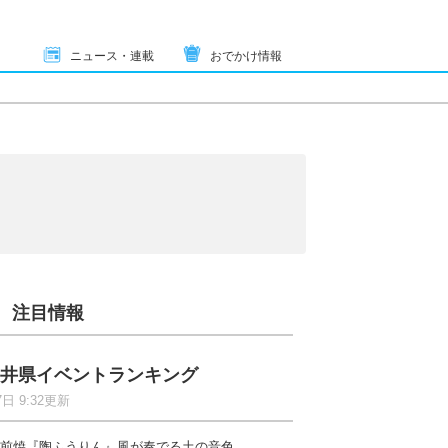
ニュース・連載
おでかけ情報
注目情報
井県イベントランキング
7日 9:32更新
前焼『陶ふうりん』風が奏でる土の音色