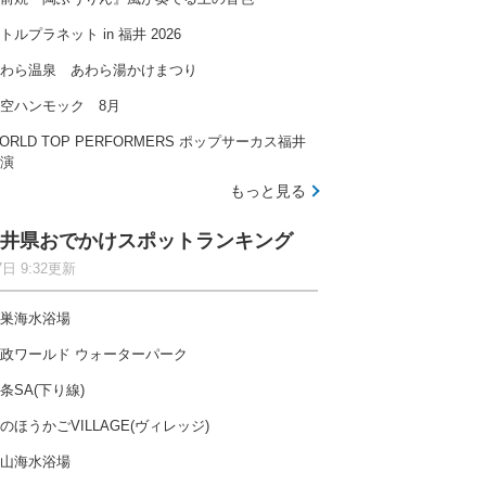
トルプラネット in 福井 2026
わら温泉 あわら湯かけまつり
空ハンモック 8月
ORLD TOP PERFORMERS ポップサーカス福井
演
もっと見る
井県おでかけスポットランキング
7日 9:32更新
巣海水浴場
政ワールド ウォーターパーク
条SA(下り線)
のほうかごVILLAGE(ヴィレッジ)
山海水浴場