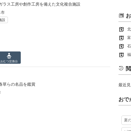
ガラス工房や創作工房を備えた文化複合施設
ら市
お
施設
北
富
石
福
おむつ
交換台
閲
春草らの名品を鑑賞
最近見
市
おで
夏