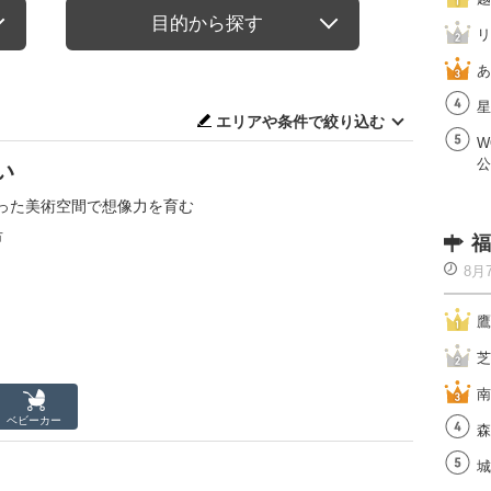
目的から探す
リ
あ
星
エリアや条件で絞り込む
W
公
い
った美術空間で想像力を育む
市
福
8月
鷹
芝
南
ベビーカー
森
城