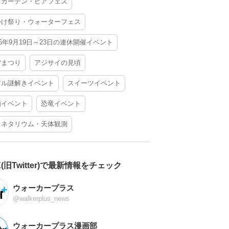
アガーデン・ビアフェス
かけ祭り・ウォーターフェス
26年9月19日～23日の連休開催イベント
夕まつり
アジサイの見頃
アル謎解きイベント
スイーツイベント
酒イベント
恐竜イベント
ラネタリウム・天体観測
X(旧Twitter)で最新情報をチェック
ウォーカープラス
@walkerplus_news
ウォーカープラス漫画部