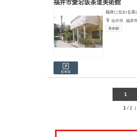
福井市愛宕坂茶道美術館
福井に伝わる茶
福井県
福井
美術館
駐車場
1
1
/ 