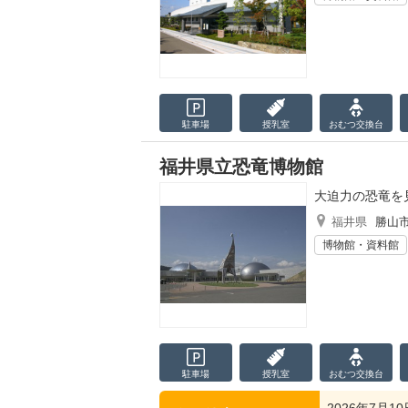
駐車場
授乳室
おむつ
交換台
福井県立恐竜博物館
大迫力の恐竜を
福井県
勝山
博物館・資料館
駐車場
授乳室
おむつ
交換台