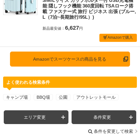
S/M/Lサイズ カップホルダー付 USB充電機
能 隠しフック機能 360度回転 TSAローク搭
載 ファスナー式 旅行 ビジネス 出張 (ブルー,
L（7泊~長期旅行/95L）)
6,627
新品最安値：
円
Amazonで購入
Amazonでスーツケースの商品を見る
よく使われる検索条件
キャンプ場
BBQ場
公園
アウトレットモール
エリア変更
条件変更
条件を変更して検索