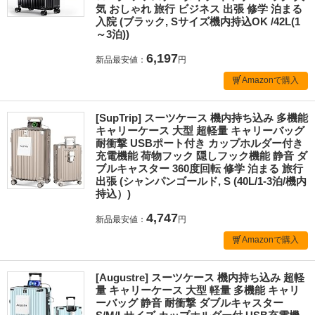
気 おしゃれ 旅行 ビジネス 出張 修学 泊まる
入院 (ブラック, Sサイズ機内持込OK /42L(1
～3泊))
6,197
新品最安値：
円
Amazonで購入
[SupTrip] スーツケース 機内持ち込み 多機能
キャリーケース 大型 超軽量 キャリーバッグ
耐衝撃 USBポート付き カップホルダー付き
充電機能 荷物フック 隠しフック機能 静音 ダ
ブルキャスター 360度回転 修学 泊まる 旅行
出張 (シャンパンゴールド, S (40L/1-3泊/機内
持込）)
4,747
新品最安値：
円
Amazonで購入
[Augustre] スーツケース 機内持ち込み 超軽
量 キャリーケース 大型 軽量 多機能 キャリ
ーバッグ 静音 耐衝撃 ダブルキャスター