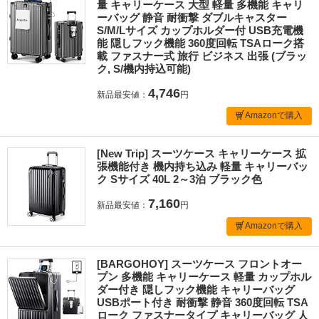
量 キャリーケース 大型 軽量 多機能 キャリ
ーバッグ 静音 耐衝撃 ダブルキャスター
S/M/Lサイズ カップホルダー付 USB充電機
能 隠しフック機能 360度回転 TSAローク搭
載 ファスナー式 旅行 ビジネス 出張 (ブラッ
ク, S/機内持込可能)
4,746
新品最安値：
円
Amazonで購入
[New Trip] スーツケース キャリーケース 拡
張機能付き 機内持ち込み 軽量 キャリーバッ
ク Sサイズ 40L 2～3泊 ブラック色
7,160
新品最安値：
円
Amazonで購入
[BARGOHOY] スーツケース フロントオー
プン 多機能 キャリーケース 軽量 カップホル
ダー付き 隠しフック機能 キャリーバッグ
USBポート付き 耐衝撃 静音 360度回転 TSA
ローク ファスナータイプ キャリーバッグ 人