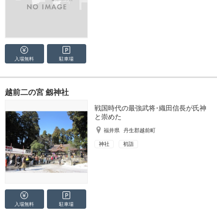
入場無料
駐車場
越前二の宮 劔神社
戦国時代の最強武将･織田信長が氏神
と崇めた
福井県
丹生郡越前町
神社
初詣
入場無料
駐車場