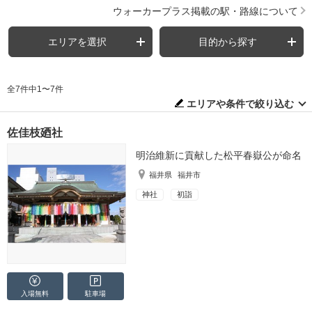
ウォーカープラス掲載の駅・路線について
エリアを選択
目的から探す
全7件中1〜7件
エリアや条件で絞り込む
佐佳枝廼社
明治維新に貢献した松平春嶽公が命名
福井県
福井市
神社
初詣
入場無料
駐車場