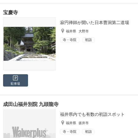
宝慶寺
寂円禅師が開いた日本曹洞第二道場
福井県
大野市
寺・寺院
初詣
駐車場
成田山福井別院 九頭龍寺
福井県内でも有数の初詣スポット
福井県
坂井市
寺・寺院
初詣