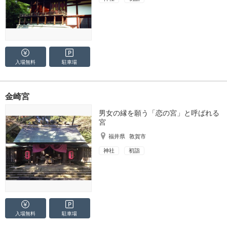
入場無料
駐車場
金崎宮
男女の縁を願う「恋の宮」と呼ばれる
宮
福井県
敦賀市
神社
初詣
入場無料
駐車場