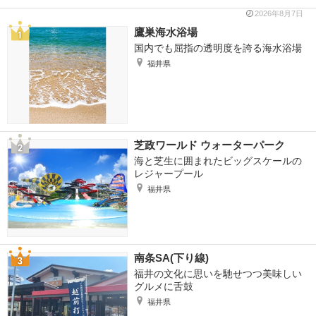
2026年8月7日
鷹巣海水浴場
国内でも屈指の透明度を誇る海水浴場
福井県
芝政ワールド ウォーターパーク
海と芝生に囲まれたビッグスケールの
レジャープール
福井県
南条SA(下り線)
福井の文化に思いを馳せつつ美味しい
グルメに舌鼓
福井県