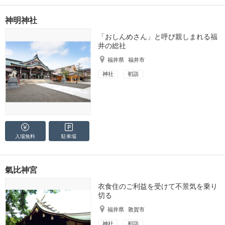
神明神社
「おしんめさん」と呼び親しまれる福
井の総社
福井県
福井市
神社
初詣
入場無料
駐車場
氣比神宮
衣食住のご利益を受けて不景気を乗り
切る
福井県
敦賀市
神社
初詣