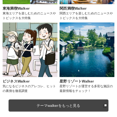
東海満喫Walker
関西満喫Walker
東海エリアを楽しむためのニュースや
関西エリアを楽しむためのニュースや
トピックスを大特集
トピックスを大特集
ビジネスWalker
星野リゾートWalker
気になるビジネスのアレコレ、ヒット
星野リゾートが運営する多彩な施設の
の裏側を徹底調査
最新情報をチェック！
テーマwalkerをもっと見る