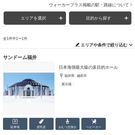
ウォーカープラス掲載の駅・路線について
エリアを選択
目的から探す
全1件中1〜1件
エリアや条件で絞り込む
サンドーム福井
日本海側最大級の多目的ホール
福井県
越前市
展示場
駐車場
授乳室
おむつ
交換台
ベビーカー