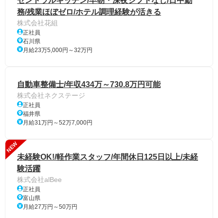
セントラルキッチン/早朝・深夜シフトなし/日中勤
務/残業ほぼゼロ/ホテル調理経験が活きる
株式会社花組
正社員
石川県
月給23万5,000円～32万円
自動車整備士/年収434万～730.8万円可能
株式会社ネクステージ
正社員
福井県
月給31万円～52万7,000円
NEW
未経験OK!/軽作業スタッフ/年間休日125日以上/未経
験活躍
株式会社alBee
正社員
富山県
月給27万円～50万円