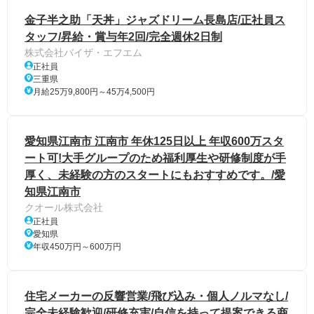
金子半之助「天丼」ジャズドリーム長島店/正社員ス
タッフ/昇給・賞与年2回/完全週休2日制
株式会社バイザ・エフエム
正社員
三重県
月給25万9,800円～45万4,500円
愛知県江南市 江南市 年休125日以上 年収600万スタ
ート可!大手グループのため福利厚生や研修制度が手
厚く、未経験の方のスタートにもおすすめです。/愛
知県江南市
クオール株式会社
正社員
愛知県
年収450万円～600万円
住宅メーカーの反響営業/飛び込み・個人ノルマなし/
完全未経験歓迎/研修充実/自信を持って提案できる商