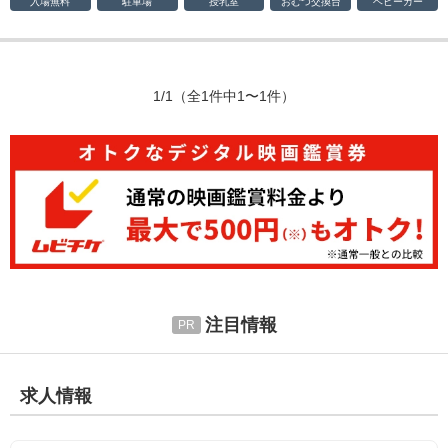
入場無料
駐車場
授乳室
おむつ
交換台
ベビーカー
1/1
（全1件中1〜1件）
注目情報
求人情報