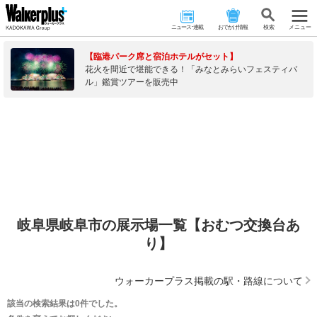
ニュース･連載
おでかけ情報
検 索
メニュー
【臨港パーク席と宿泊ホテルがセット】
花火を間近で堪能できる！「みなとみらいフェスティバ
ル」鑑賞ツアーを販売中
岐阜県岐阜市の展示場一覧【おむつ交換台あ
り】
ウォーカープラス掲載の駅・路線について
該当の検索結果は0件でした。