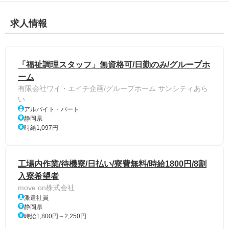
求人情報
「福祉調理スタッフ」無資格可/日勤のみ/グループホ
ーム
有限会社ワイ・エイチ企画/グループホーム サンシティあら
い
アルバイト・パート
静岡県
時給1,097円
工場内作業/待機寮/日払い/寮費無料/時給1800円/8割
入寮希望者
move on株式会社
派遣社員
静岡県
時給1,800円～2,250円