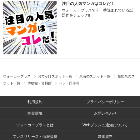
注目の人気マンガはコレだ！
ウォーカープラスで今一番読まれている話
題作をチェック!!
ウォーカープラス
おでかけスポット一覧
東海のスポット一覧
愛知県のス
ポット一覧
博物館・資料館
ペット同伴可
利用規約
プライバシーポリシー
推奨環境
お問い合わせ
ウォーカープラスとは
Webプッシュ通知について
プレスリリース・情報提供
媒体資料