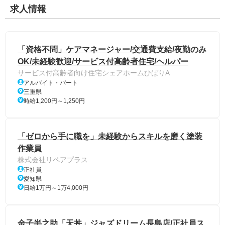
求人情報
「資格不問」ケアマネージャー/交通費支給/夜勤のみ
OK/未経験歓迎/サービス付高齢者住宅/ヘルパー
サービス付高齢者向け住宅シェアホームひばりA
アルバイト・パート
三重県
時給1,200円～1,250円
「ゼロから手に職を」未経験からスキルを磨く塗装
作業員
株式会社リペアプラス
正社員
愛知県
日給1万円～1万4,000円
金子半之助「天丼」ジャズドリーム長島店/正社員ス