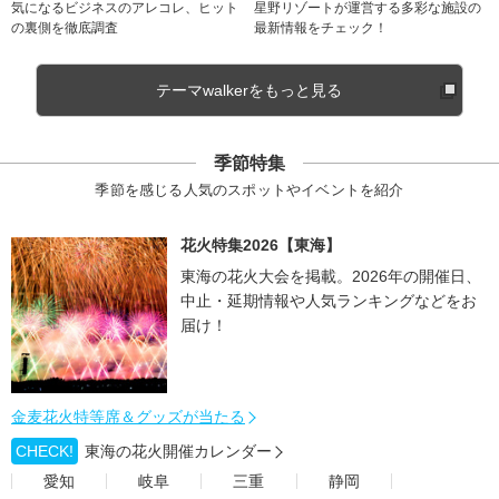
気になるビジネスのアレコレ、ヒット
星野リゾートが運営する多彩な施設の
の裏側を徹底調査
最新情報をチェック！
テーマwalkerをもっと見る
季節特集
季節を感じる人気のスポットやイベントを紹介
花火特集2026【東海】
東海の花火大会を掲載。2026年の開催日、
中止・延期情報や人気ランキングなどをお
届け！
金麦花火特等席＆グッズが当たる
CHECK!
東海の花火開催カレンダー
愛知
岐阜
三重
静岡