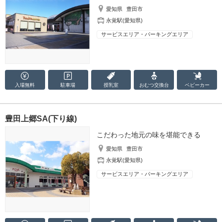
愛知県
豊田市
永覚駅(愛知県)
サービスエリア・パーキングエリア
入場無料
駐車場
授乳室
おむつ
交換台
ベビーカー
豊田上郷SA(下り線)
こだわった地元の味を堪能できる
愛知県
豊田市
永覚駅(愛知県)
サービスエリア・パーキングエリア