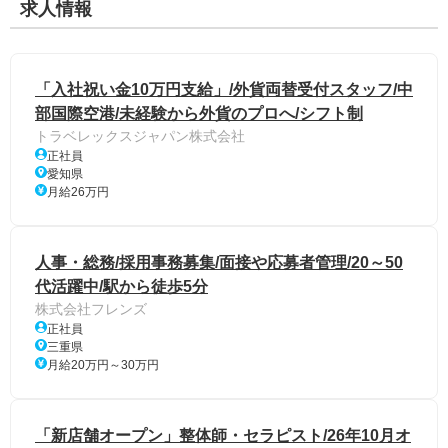
求人情報
「入社祝い金10万円支給」/外貨両替受付スタッフ/中
部国際空港/未経験から外貨のプロへ/シフト制
トラベレックスジャパン株式会社
正社員
愛知県
月給26万円
人事・総務/採用事務募集/面接や応募者管理/20～50
代活躍中/駅から徒歩5分
株式会社フレンズ
正社員
三重県
月給20万円～30万円
「新店舗オープン」整体師・セラピスト/26年10月オ