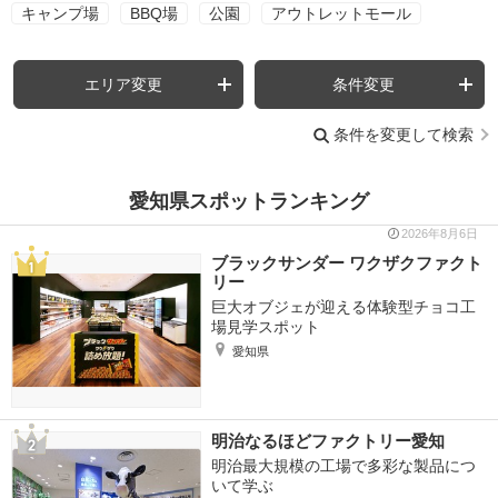
キャンプ場
BBQ場
公園
アウトレットモール
エリア変更
条件変更
条件を変更して検索
愛知県スポットランキング
2026年8月6日
ブラックサンダー ワクザクファクト
リー
巨大オブジェが迎える体験型チョコ工
場見学スポット
愛知県
明治なるほどファクトリー愛知
明治最大規模の工場で多彩な製品につ
いて学ぶ