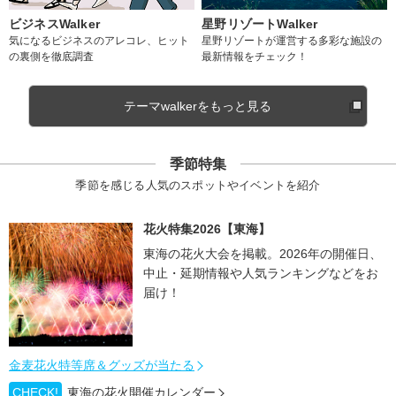
ビジネスWalker
星野リゾートWalker
気になるビジネスのアレコレ、ヒット
星野リゾートが運営する多彩な施設の
の裏側を徹底調査
最新情報をチェック！
テーマwalkerをもっと見る
季節特集
季節を感じる人気のスポットやイベントを紹介
花火特集2026【東海】
東海の花火大会を掲載。2026年の開催日、
中止・延期情報や人気ランキングなどをお
届け！
金麦花火特等席＆グッズが当たる
CHECK!
東海の花火開催カレンダー