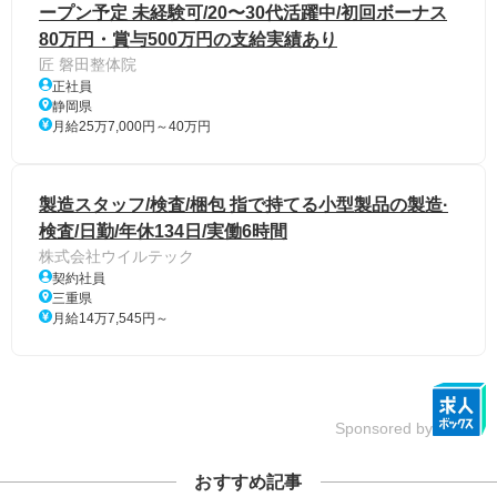
ープン予定 未経験可/20〜30代活躍中/初回ボーナス
80万円・賞与500万円の支給実績あり
匠 磐田整体院
正社員
静岡県
月給25万7,000円～40万円
製造スタッフ/検査/梱包 指で持てる小型製品の製造·
検査/日勤/年休134日/実働6時間
株式会社ウイルテック
契約社員
三重県
月給14万7,545円～
Sponsored by
おすすめ記事