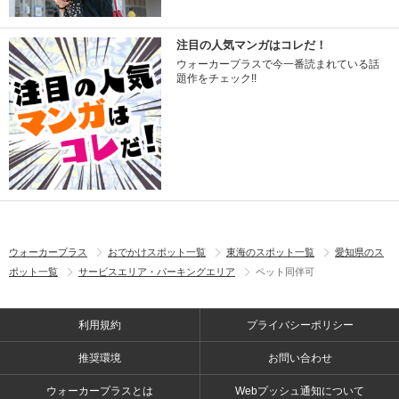
注目の人気マンガはコレだ！
ウォーカープラスで今一番読まれている話
題作をチェック!!
ウォーカープラス
おでかけスポット一覧
東海のスポット一覧
愛知県のス
ポット一覧
サービスエリア・パーキングエリア
ペット同伴可
利用規約
プライバシーポリシー
推奨環境
お問い合わせ
ウォーカープラスとは
Webプッシュ通知について