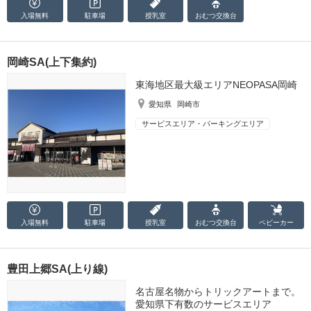
入場無料
駐車場
授乳室
おむつ
交換台
岡崎SA(上下集約)
東海地区最大級エリアNEOPASA岡崎
愛知県
岡崎市
サービスエリア・パーキングエリア
入場無料
駐車場
授乳室
おむつ
交換台
ベビーカー
豊田上郷SA(上り線)
名古屋名物からトリックアートまで。
愛知県下有数のサービスエリア