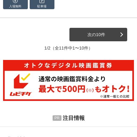
入場無料
駐車場
次の10件
1/2
（全11件中1〜10件）
注目情報