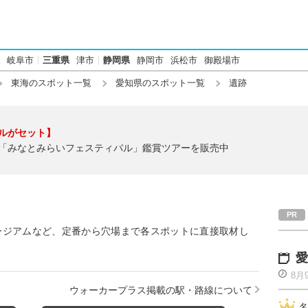
岐阜市
三重県
津市
静岡県
静岡市
浜松市
御殿場市
東海のスポット一覧
愛知県のスポット一覧
遺跡
ルがセット】
「みなとみらいフェスティバル」鑑賞ツアーを販売中
ージアムなど、定番から穴場まで各スポットに直接取材し
愛
8月
ウォーカープラス掲載の駅・路線について
名