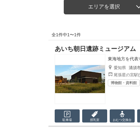
エリアを選択
全1件中1〜1件
あいち朝日遺跡ミュージアム
東海地方を代表
愛知県
清須
尾張星の宮駅(
博物館・資料館
駐車場
授乳室
おむつ
交換台