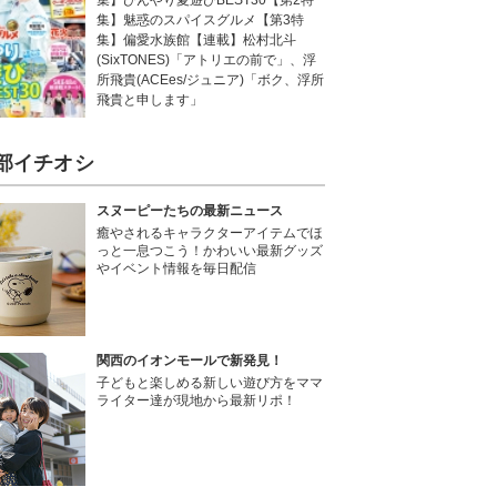
集】ひんやり夏遊びBEST30【第2特
集】魅惑のスパイスグルメ【第3特
集】偏愛水族館【連載】松村北斗
(SixTONES)「アトリエの前で」、浮
所飛貴(ACEes/ジュニア)「ボク、浮所
飛貴と申します」
部イチオシ
スヌーピーたちの最新ニュース
癒やされるキャラクターアイテムでほ
っと一息つこう！かわいい最新グッズ
やイベント情報を毎日配信
関西のイオンモールで新発見！
子どもと楽しめる新しい遊び方をママ
ライター達が現地から最新リポ！