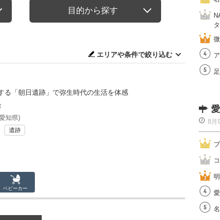
目的から探す
N
タ
微
エリアや条件で絞り込む
ア
足
する「朝日遺跡」で弥生時代の生活を体感
市
愛
愛知県)
8月
遺跡
ブ
コ
明
ベビーカー
愛
名