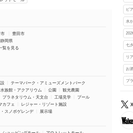
ビ
水
20
崎市
豊田市
静岡県
七
一覧を見る
リ
お
プ
施設
テーマパーク・アミューズメントパーク
水族館・アクアリウム
公園
観光農園
プラネタリウム・天文台
工場見学
プール
マカフェ
レジャー・リゾート施設
ー・スノボゲレンデ
展示場
ショッピングモール
アウトレットモール