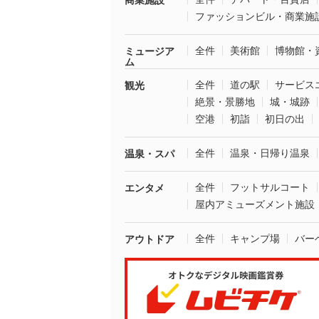
商業施設
ファッションビル・商業施
全件
美術館
博物館・
ミュージア
ム
全件
道の駅
サービス
観光
絶景・景勝地
城・城跡
空港
初詣
初日の出
全件
温泉・日帰り温泉
温泉・スパ
全件
フットサルコート
エンタメ
屋内アミューズメント施設
全件
キャンプ場
バー
アウトドア