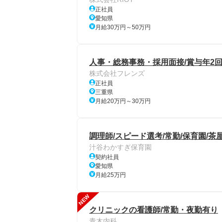
正社員
愛知県
月給30万円～50万円
人事・総務事務・採用面接/賞与年2
株式会社フレンズ
正社員
三重県
月給20万円～30万円
調理師/スピード選考/常勤/保育園/
汁谷わかすぎ保育園
契約社員
愛知県
月給25万円
NEW
クリニックの看護師/常勤・夜勤有り
青木内科