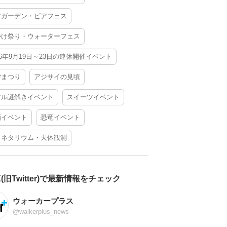
アガーデン・ビアフェス
かけ祭り・ウォーターフェス
26年9月19日～23日の連休開催イベント
夕まつり
アジサイの見頃
アル謎解きイベント
スイーツイベント
酒イベント
恐竜イベント
ラネタリウム・天体観測
X(旧Twitter)で最新情報をチェック
ウォーカープラス
@walkerplus_news