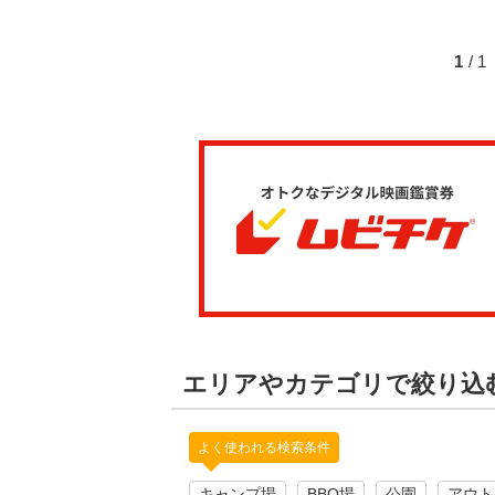
1
/ 
エリアやカテゴリで絞り込
よく使われる検索条件
キャンプ場
BBQ場
公園
アウト