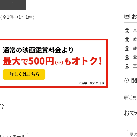
1
お
1（全1件中1〜1件）
東
岐
静
愛
三
閲
最近見
む
おで
夏
レットモール