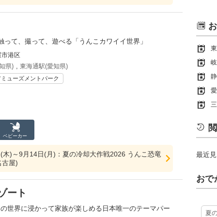
お
触って、撮って、遊べる「うんこカワイイ世界」
東
屋市港区
岐
知県)
,
東海通駅(愛知県)
静
アミューズメントパーク
愛
三
閲
ベビーカー
日(木)～9月14日(月)：夏の冷却大作戦2026 うんこ恐竜
最近見
名古屋)
おで
リゾート
ックの世界に浸かって家族が楽しめる日本唯一のテーマパー
夏