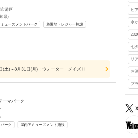
屋市港区
ビ
知県)
水
アミューズメントパーク
遊園地・レジャー施設
20
七
リ
3日(土)～8月31日(月)：ウォーター・メイズ II
お
プ
テーマパーク
市
)
リパーク
屋内アミューズメント施設