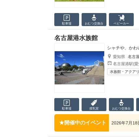
駐車場
おむつ
交換台
ベビーカー
名古屋港水族館
シャチや、かわ
愛知県
名古
名古屋港駅(愛
水族館・アクア
駐車場
授乳室
おむつ
交換台
開催中のイベント
2026年7月