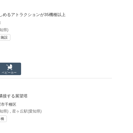
しめるアトラクションが35機種以上
市
知県)
ー施設
ベビーカー
隣接する展望塔
屋市千種区
知県)
,
星ヶ丘駅(愛知県)
・橋