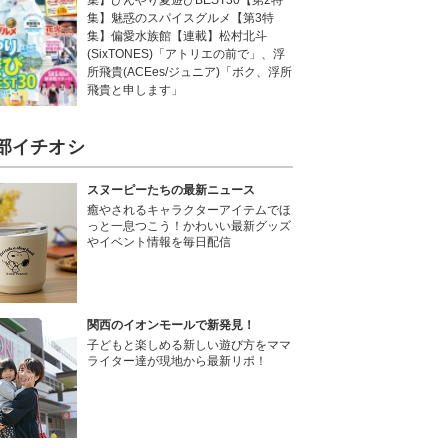
集】ひんやり夏遊びBEST30【第2特
集】魅惑のスパイスグルメ【第3特
集】偏愛水族館【連載】松村北斗
(SixTONES)「アトリエの前で」、浮
所飛貴(ACEes/ジュニア)「ボク、浮所
飛貴と申します」
部イチオシ
スヌーピーたちの最新ニュース
癒やされるキャラクターアイテムでほ
っと一息つこう！かわいい最新グッズ
やイベント情報を毎日配信
関西のイオンモールで新発見！
子どもと楽しめる新しい遊び方をママ
ライター達が現地から最新リポ！