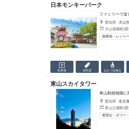
日本モンキーパーク
ファミリーで楽
愛知県
犬山
犬山遊園駅(愛
遊園地・レジャ
駐車場
授乳室
おむつ
交換台
東山スカイタワー
東山動植物園に
愛知県
名古
東山公園駅(愛
展望台・タワー