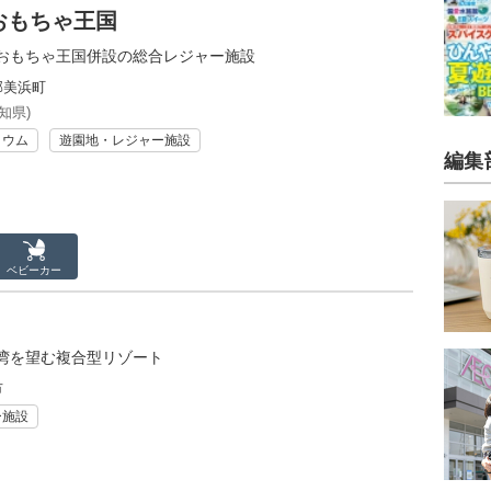
おもちゃ王国
おもちゃ王国併設の総合レジャー施設
郡美浜町
知県)
リウム
遊園地・レジャー施設
編集
ベビーカー
湾を望む複合型リゾート
市
ー施設