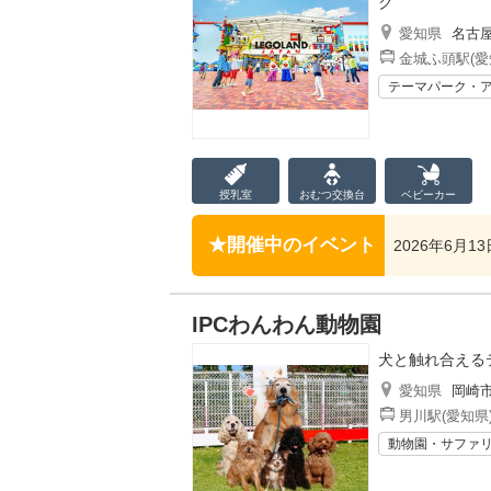
ク
愛知県
名古
金城ふ頭駅(愛
テーマパーク・
授乳室
おむつ
交換台
ベビーカー
開催中のイベント
2026年6月1
IPCわんわん動物園
犬と触れ合える
愛知県
岡崎
男川駅(愛知県
動物園・サファ