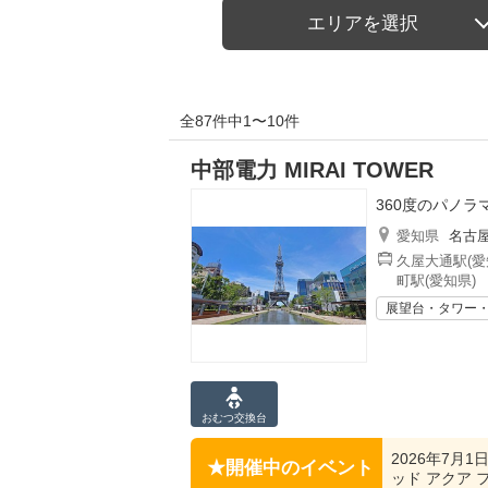
エリアを選択
全87件中1〜10件
中部電力 MIRAI TOWER
360度のパノ
愛知県
名古
久屋大通駅(愛
町駅(愛知県)
展望台・タワー
おむつ
交換台
2026年7月1日
開催中のイベント
ッド アクア 