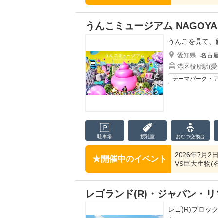
うんこミュージアム NAGOYA
うんこを見て、
愛知県
名古
港区役所駅(愛
テーマパーク・
駐車場
授乳室
おむつ
交換台
2026年7月2
開催中のイベント
VS巨大生物(
レゴランド(R)・ジャパン・
レゴ(R)ブロ