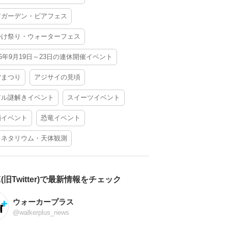
アガーデン・ビアフェス
かけ祭り・ウォーターフェス
26年9月19日～23日の連休開催イベント
夕まつり
アジサイの見頃
アル謎解きイベント
スイーツイベント
酒イベント
恐竜イベント
ラネタリウム・天体観測
X(旧Twitter)で最新情報をチェック
ウォーカープラス
@walkerplus_news