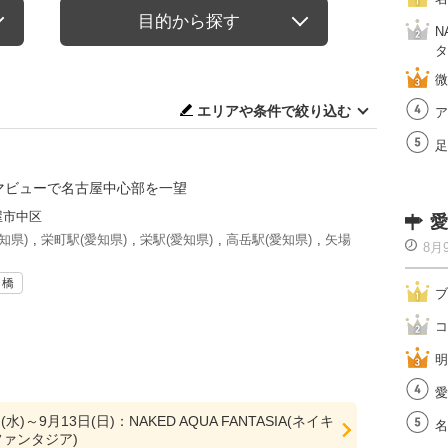
目的から探す
N
タ
微
エリアや条件で絞り込む
ア
足
ラマビューで名古屋中心部を一望
屋市中区
愛
知県)
,
栄町駅(愛知県)
,
栄駅(愛知県)
,
高岳駅(愛知県)
,
矢場
8月
・橋
ブ
コ
明
愛
(水)～9月13日(日)：NAKED AQUA FANTASIA(ネイキ
名
ファンタジア)