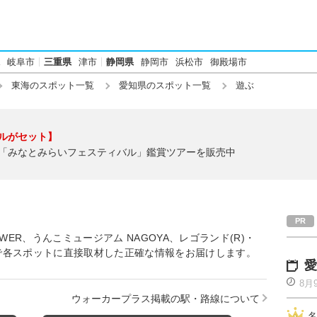
岐阜市
三重県
津市
静岡県
静岡市
浜松市
御殿場市
東海のスポット一覧
愛知県のスポット一覧
遊ぶ
ルがセット】
「みなとみらいフェスティバル」鑑賞ツアーを販売中
OWER、うんこミュージアム NAGOYA、レゴランド(R)・
で各スポットに直接取材した正確な情報をお届けします。
愛
8月
ウォーカープラス掲載の駅・路線について
名