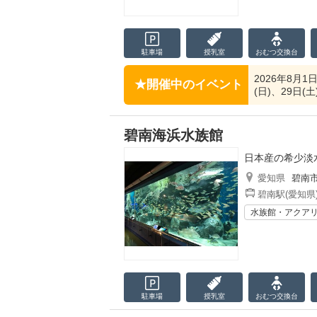
駐車場
授乳室
おむつ
交換台
2026年8月1日
開催中のイベント
(日)、29日(
碧南海浜水族館
日本産の希少淡
愛知県
碧南
碧南駅(愛知県
水族館・アクア
駐車場
授乳室
おむつ
交換台