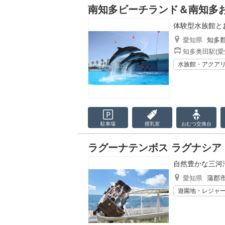
南知多ビーチランド＆南知多
体験型水族館と
愛知県
知多
知多奥田駅(愛
水族館・アクア
駐車場
授乳室
おむつ
交換台
ラグーナテンボス ラグナシア
自然豊かな三河
愛知県
蒲郡
遊園地・レジャ