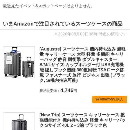
最近見たイベント&スポットページはありません。
いまAmazonで注目されているスーツケースの商品
※2026年08月09日08時 時点の情報です
[Augustre] スーツケース 機内持ち込み 超軽
量 キャリーケース 大型 軽量 多機能 キャリ
ーバッグ 静音 耐衝撃 ダブルキャスター
S/M/Lサイズ カップホルダー付 USB充電機
能 隠しフック機能 360度回転 TSAローク搭
載 ファスナー式 旅行 ビジネス 出張 (ブラッ
ク, S/機内持込可能)
4,746
新品最安値：
円
Amazonで購入
[New Trip] スーツケース キャリーケース 拡
張機能付き 機内持ち込み 軽量 キャリーバッ
ク Sサイズ 40L 2～3泊 ブラック色