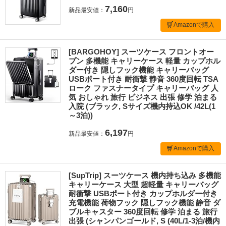
7,160
新品最安値：
円
Amazonで購入
[BARGOHOY] スーツケース フロントオー
プン 多機能 キャリーケース 軽量 カップホル
ダー付き 隠しフック機能 キャリーバッグ
USBポート付き 耐衝撃 静音 360度回転 TSA
ローク ファスナータイプ キャリーバッグ 人
気 おしゃれ 旅行 ビジネス 出張 修学 泊まる
入院 (ブラック, Sサイズ機内持込OK /42L(1
～3泊))
6,197
新品最安値：
円
Amazonで購入
[SupTrip] スーツケース 機内持ち込み 多機能
キャリーケース 大型 超軽量 キャリーバッグ
耐衝撃 USBポート付き カップホルダー付き
充電機能 荷物フック 隠しフック機能 静音 ダ
ブルキャスター 360度回転 修学 泊まる 旅行
出張 (シャンパンゴールド, S (40L/1-3泊/機内