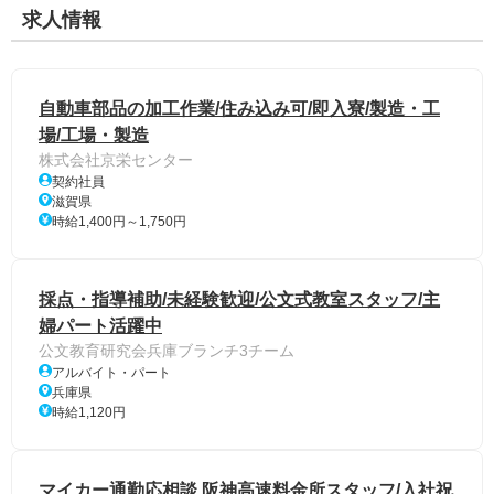
求人情報
自動車部品の加工作業/住み込み可/即入寮/製造・工
場/工場・製造
株式会社京栄センター
契約社員
滋賀県
時給1,400円～1,750円
採点・指導補助/未経験歓迎/公文式教室スタッフ/主
婦パート活躍中
公文教育研究会兵庫ブランチ3チーム
アルバイト・パート
兵庫県
時給1,120円
マイカー通勤応相談 阪神高速料金所スタッフ/入社祝