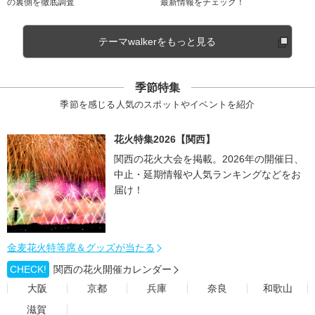
の裏側を徹底調査
最新情報をチェック！
テーマwalkerをもっと見る
季節特集
季節を感じる人気のスポットやイベントを紹介
花火特集2026【関西】
関西の花火大会を掲載。2026年の開催日、
中止・延期情報や人気ランキングなどをお
届け！
金麦花火特等席＆グッズが当たる
CHECK!
関西の花火開催カレンダー
大阪
京都
兵庫
奈良
和歌山
滋賀