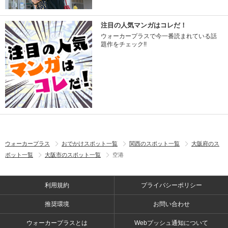
注目の人気マンガはコレだ！
ウォーカープラスで今一番読まれている話
題作をチェック!!
ウォーカープラス
おでかけスポット一覧
関西のスポット一覧
大阪府のス
ポット一覧
大阪市のスポット一覧
空港
利用規約
プライバシーポリシー
推奨環境
お問い合わせ
ウォーカープラスとは
Webプッシュ通知について