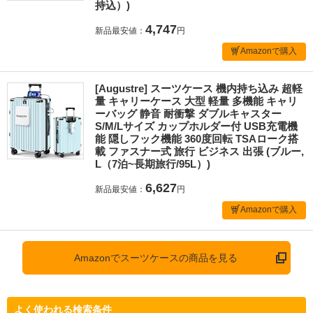
持込）)
4,747
新品最安値：
円
Amazonで購入
[Augustre] スーツケース 機内持ち込み 超軽
量 キャリーケース 大型 軽量 多機能 キャリ
ーバッグ 静音 耐衝撃 ダブルキャスター
S/M/Lサイズ カップホルダー付 USB充電機
能 隠しフック機能 360度回転 TSAローク搭
載 ファスナー式 旅行 ビジネス 出張 (ブルー,
L（7泊~長期旅行/95L）)
6,627
新品最安値：
円
Amazonで購入
Amazonでスーツケースの商品を見る
よく使われる検索条件