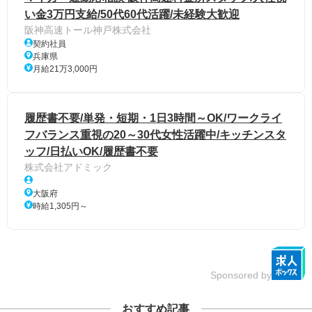
い金3万円支給/50代60代活躍/未経験大歓迎
阪神高速トール神戸株式会社
契約社員
兵庫県
月給21万3,000円
履歴書不要/単発・短期・1日3時間～OK/ワークライ
フバランス重視の20～30代女性活躍中/キッチンスタ
ッフ/日払いOK/履歴書不要
株式会社アドミック
大阪府
時給1,305円～
Sponsored by
おすすめ記事