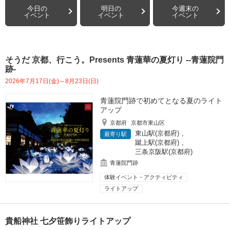
今日の
明日の
今週末の
イベント
イベント
イベント
そうだ 京都、行こう。Presents 青蓮華の夏灯り --青蓮院門
跡-
2026年7月17日(金)～8月23日(日)
青蓮院門跡で初めてとなる夏のライト
アップ
京都府
京都市東山区
東山駅(京都府)
,
最寄り駅
蹴上駅(京都府)
,
三条京阪駅(京都府)
青蓮院門跡
体験イベント・アクティビティ
ライトアップ
貴船神社 七夕笹飾りライトアップ