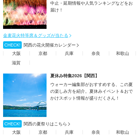
中止・延期情報や人気ランキングなどをお
届け！
金麦花火特等席＆グッズが当たる
CHECK!
関西の花火開催カレンダー
大阪
京都
兵庫
奈良
和歌山
滋賀
夏休み特集2026【関西】
ウォーカー編集部がおすすめする、この夏
の楽しみ方を紹介。夏休みイベント＆おで
かけスポット情報が盛りだくさん！
CHECK!
関西の夏祭りはこちら
大阪
京都
兵庫
奈良
和歌山