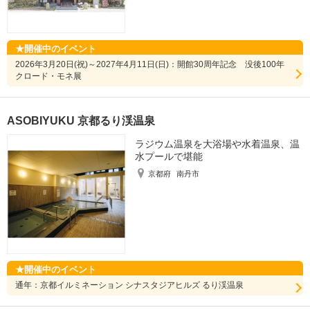
開催中のイベント
2026年3月20日(祝)～2027年4月11日(日)：開館30周年記念 没後100年
クロード・モネ展
ASOBIYUKU 京都るり渓温泉
ラジウム温泉を大浴場や水着温泉、温
水プールで堪能
京都府
南丹市
開催中のイベント
通年：京都イルミネーション シナスタジアヒルズ るり渓温泉