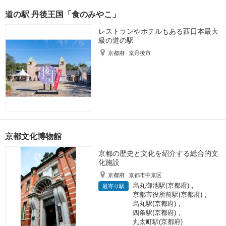
道の駅 丹後王国「食のみやこ」
レストランやホテルもある西日本最大
級の道の駅
京都府
京丹後市
京都文化博物館
京都の歴史と文化を紹介する総合的文
化施設
京都府
京都市中京区
烏丸御池駅(京都府)
,
最寄り駅
京都市役所前駅(京都府)
,
烏丸駅(京都府)
,
四条駅(京都府)
,
丸太町駅(京都府)