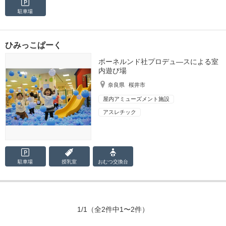
駐車場
ひみっこぱーく
ボーネルンド社プロデュ―スによる室
内遊び場
奈良県
桜井市
屋内アミューズメント施設
アスレチック
駐車場
授乳室
おむつ
交換台
1/1
（全2件中1〜2件）