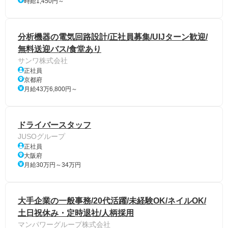
時給1,450円～
分析機器の電気回路設計/正社員募集/UIJターン歓迎/
無料送迎バス/食堂あり
サンワ株式会社
正社員
京都府
月給43万6,800円～
ドライバースタッフ
JUSOグループ
正社員
大阪府
月給30万円～34万円
大手企業の一般事務/20代活躍/未経験OK/ネイルOK/
土日祝休み・定時退社/人柄採用
マンパワーグループ株式会社