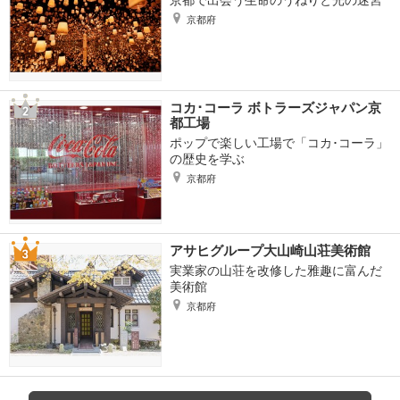
京都で出会う生命のうねりと光の迷宮
京都府
コカ･コーラ ボトラーズジャパン京
都工場
ポップで楽しい工場で「コカ･コーラ」
の歴史を学ぶ
京都府
アサヒグループ大山崎山荘美術館
実業家の山荘を改修した雅趣に富んだ
美術館
京都府