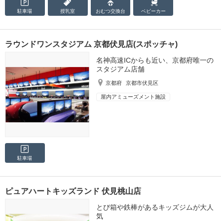
駐車場
授乳室
おむつ
交換台
ベビーカー
ラウンドワンスタジアム 京都伏見店(スポッチャ)
名神高速ICからも近い、京都府唯一の
スタジアム店舗
京都府
京都市伏見区
屋内アミューズメント施設
駐車場
ピュアハートキッズランド 伏見桃山店
とび箱や鉄棒があるキッズジムが大人
気