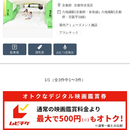
京都府
京都市伏見区
六地蔵駅(京都府・奈良線)
,
六地蔵駅(京都
府・京阪宇治線)
屋内アミューズメント施設
アスレチック
駐車場
授乳室
おむつ
交換台
1/1
（全3件中1〜3件）