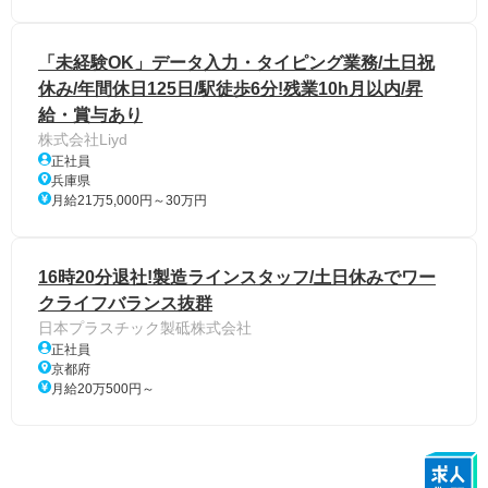
「未経験OK」データ入力・タイピング業務/土日祝
休み/年間休日125日/駅徒歩6分!残業10h月以内/昇
給・賞与あり
株式会社Liyd
正社員
兵庫県
月給21万5,000円～30万円
16時20分退社!製造ラインスタッフ/土日休みでワー
クライフバランス抜群
日本プラスチック製砥株式会社
正社員
京都府
月給20万500円～