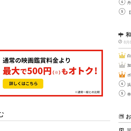
丹
【
和
8月
白
加
ポ
浜
串
む
お
関