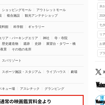
水
ショッピングモール
アウトレットモール
設
複合施設
観光アンテナショップ
20
七
資料館
科学館
ギャラリー
リ
エリア・パーキングエリア
神社
寺・寺院
歴史建造物
遺跡
史跡
展望台・タワー・橋
お
夜景
その他の名所
プ
スパリゾート
スポーツ施設・スタジアム
ライブハウス
劇場
ベキュー場
アスレチック
グランピング