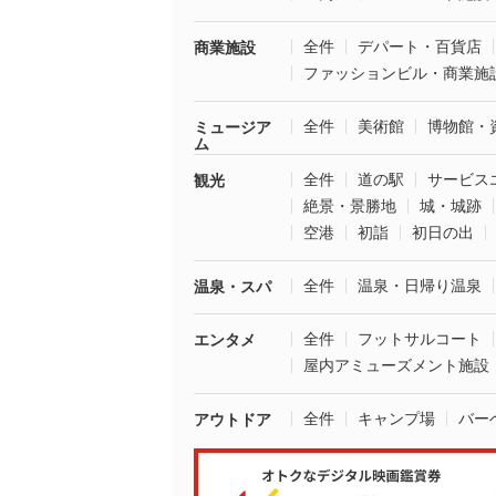
全件
デパート・百貨店
商業施設
ファッションビル・商業施
全件
美術館
博物館・
ミュージア
ム
全件
道の駅
サービス
観光
絶景・景勝地
城・城跡
空港
初詣
初日の出
全件
温泉・日帰り温泉
温泉・スパ
全件
フットサルコート
エンタメ
屋内アミューズメント施設
全件
キャンプ場
バー
アウトドア