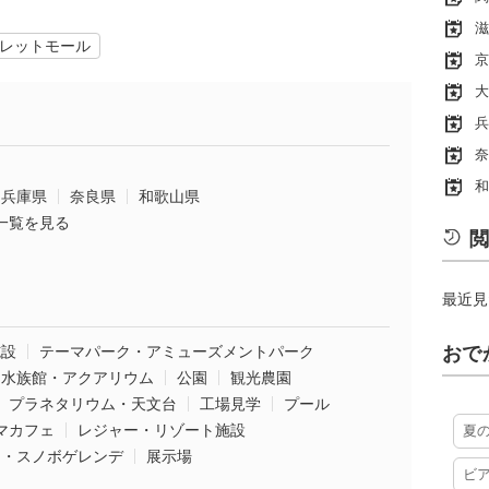
滋
レットモール
京
大
兵
奈
和
兵庫県
奈良県
和歌山県
一覧を見る
閲
最近見
施設
テーマパーク・アミューズメントパーク
おで
水族館・アクアリウム
公園
観光農園
プラネタリウム・天文台
工場見学
プール
マカフェ
レジャー・リゾート施設
夏
ー・スノボゲレンデ
展示場
ビ