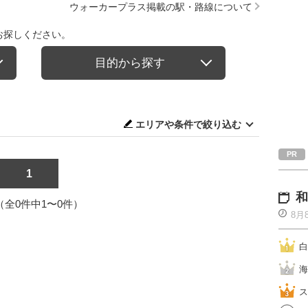
ウォーカープラス掲載の駅・路線について
お探しください。
目的から探す
エリアや条件で絞り込む
1
和
1（全0件中1〜0件）
8月
白
海
ス