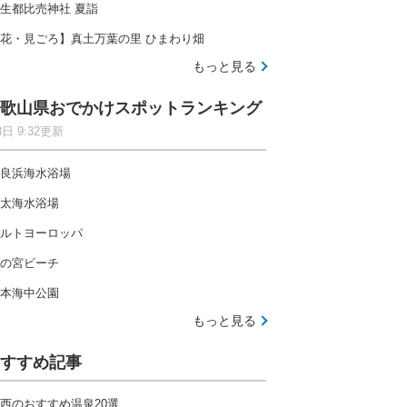
生都比売神社 夏詣
花・見ごろ】真土万葉の里 ひまわり畑
もっと見る
歌山県おでかけスポットランキング
8日 9:32更新
良浜海水浴場
太海水浴場
ルトヨーロッパ
の宮ビーチ
本海中公園
もっと見る
すすめ記事
西のおすすめ温泉20選