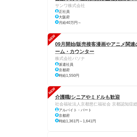
サンワ株式会社
正社員
大阪府
月給40万円～
NEW
09月開始/販売接客漫画やアニメ関連
ーム・カウンター
株式会社パソナ
派遣社員
京都府
時給1,550円
NEW
介護職/シニアやミドルも歓迎
社会福祉法人京都悠仁福祉会 京都認知症
アルバイト・パート
京都府
時給1,361円～1,641円