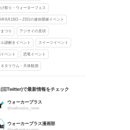
かけ祭り・ウォーターフェス
26年9月19日～23日の連休開催イベント
夕まつり
アジサイの見頃
アル謎解きイベント
スイーツイベント
酒イベント
恐竜イベント
ラネタリウム・天体観測
X(旧Twitter)で最新情報をチェック
ウォーカープラス
@walkerplus_news
ウォーカープラス漫画部
@walkerpluscomic