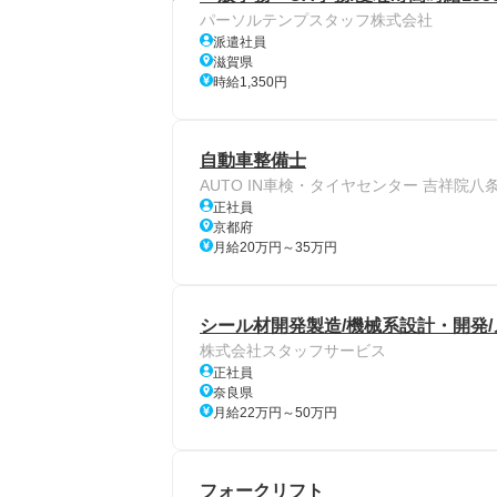
パーソルテンプスタッフ株式会社
派遣社員
滋賀県
時給1,350円
自動車整備士
AUTO IN車検・タイヤセンター 吉祥院八
正社員
京都府
月給20万円～35万円
シール材開発製造/機械系設計・開発/メ
株式会社スタッフサービス
正社員
奈良県
月給22万円～50万円
フォークリフト