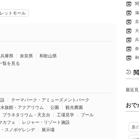
関
滋
レットモール
京
大
兵
奈
兵庫県
奈良県
和歌山県
和
一覧を見る
閲
最近見
施設
テーマパーク・アミューズメントパーク
おで
水族館・アクアリウム
公園
観光農園
プラネタリウム・天文台
工場見学
プール
マカフェ
レジャー・リゾート施設
夏
ー・スノボゲレンデ
展示場