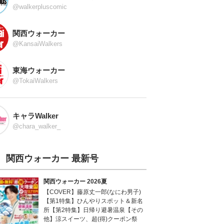
@walkerpluscomic
関西ウォーカー
@KansaiWalkers
東海ウォーカー
@TokaiWalkers
キャラWalker
@chara_walker_
関西ウォーカー 最新号
関西ウォーカー 2026夏
【COVER】藤原丈一郎(なにわ男子)
【第1特集】ひんやりスポット＆新名
所【第2特集】日帰り避暑温泉【その
他】涼スイーツ、超(得)クーポン祭