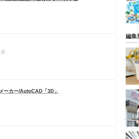
編集
条店
ーカー/AutoCAD「3D」