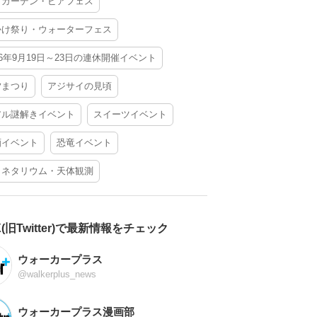
アガーデン・ビアフェス
かけ祭り・ウォーターフェス
26年9月19日～23日の連休開催イベント
夕まつり
アジサイの見頃
アル謎解きイベント
スイーツイベント
酒イベント
恐竜イベント
ラネタリウム・天体観測
X(旧Twitter)で最新情報をチェック
ウォーカープラス
@walkerplus_news
ウォーカープラス漫画部