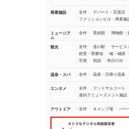
全件
デパート・百貨店
商業施設
ファッションビル・商業施
全件
美術館
博物館・
ミュージア
ム
全件
道の駅
サービス
観光
絶景・景勝地
城・城跡
空港
初詣
初日の出
全件
温泉・日帰り温泉
温泉・スパ
全件
フットサルコート
エンタメ
屋内アミューズメント施設
全件
キャンプ場
バー
アウトドア