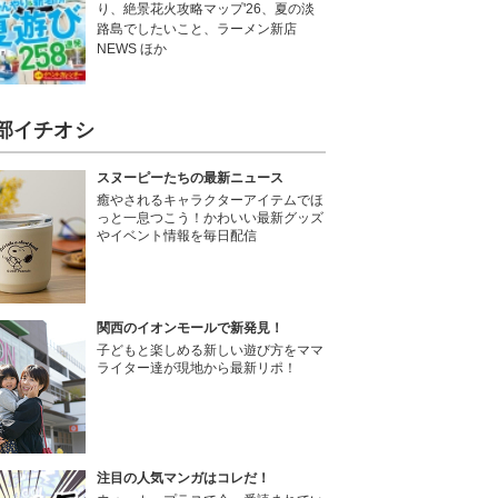
り、絶景花火攻略マップ'26、夏の淡
路島でしたいこと、ラーメン新店
NEWS ほか
部イチオシ
スヌーピーたちの最新ニュース
癒やされるキャラクターアイテムでほ
っと一息つこう！かわいい最新グッズ
やイベント情報を毎日配信
関西のイオンモールで新発見！
子どもと楽しめる新しい遊び方をママ
ライター達が現地から最新リポ！
注目の人気マンガはコレだ！