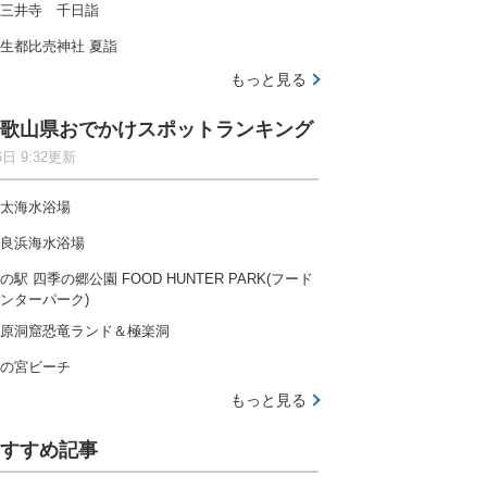
三井寺 千日詣
生都比売神社 夏詣
もっと見る
歌山県おでかけスポットランキング
6日 9:32更新
太海水浴場
良浜海水浴場
の駅 四季の郷公園 FOOD HUNTER PARK(フード
ンターパーク)
原洞窟恐竜ランド＆極楽洞
の宮ビーチ
もっと見る
すすめ記事