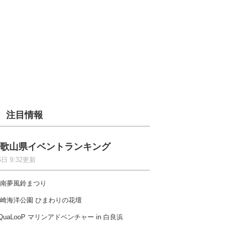
注目情報
歌山県イベントランキング
6日 9:32更新
南夢風鈴まつり
崎海洋公園 ひまわりの花壇
QuaLooP マリンアドベンチャー in 白良浜