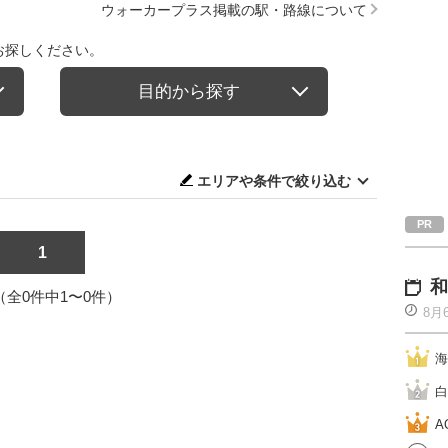
ウォーカープラス掲載の駅・路線について
お探しください。
目的から探す
エリアや条件で絞り込む
1
和
1（全0件中1〜0件）
8月
海
白
A