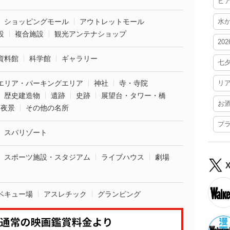
ビ
ショッピングモール
アウトレットモール
水
設
複合施設
観光アンテナショップ
20
資料館
科学館
ギャラリー
七
エリア・パーキングエリア
神社
寺・寺院
リ
歴史建造物
遺跡
史跡
展望台・タワー・橋
お
夜景
その他の名所
プ
スパリゾート
スポーツ施設・スタジアム
ライブハウス
劇場
ベキュー場
アスレチック
グランピング