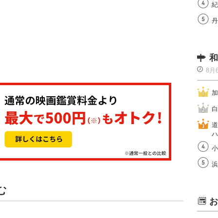
紀
丹
和
8月
加
白
道
ハ
小
浜
む
お