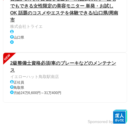
でもできる女性限定の美容モニター 単発・お試し
OK 話題のコスメやエステを体験できる/山口県/周南
市
株式会社トライエ
山口県
NEW
2級整備士資格必須/車のブレーキなどのメンテナン
ス
イエローハット鳥取駅南店
正社員
鳥取県
月給24万6,600円～31万400円
Sponsored by