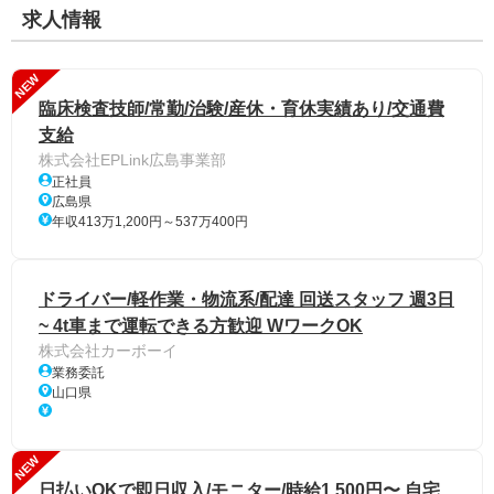
求人情報
NEW
臨床検査技師/常勤/治験/産休・育休実績あり/交通費
支給
株式会社EPLink広島事業部
正社員
広島県
年収413万1,200円～537万400円
ドライバー/軽作業・物流系/配達 回送スタッフ 週3日
~ 4t車まで運転できる方歓迎 WワークOK
株式会社カーボーイ
業務委託
山口県
NEW
日払いOKで即日収入/モニター/時給1,500円〜 自宅