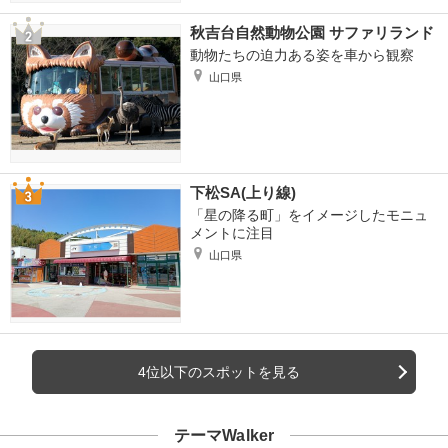
秋吉台自然動物公園 サファリランド
動物たちの迫力ある姿を車から観察
山口県
下松SA(上り線)
「星の降る町」をイメージしたモニュ
メントに注目
山口県
4位以下のスポットを見る
テーマWalker