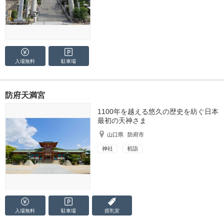
入場無料
駐車場
防府天満宮
1100年を越える悠久の歴史を紡ぐ日本
最初の天神さま
山口県
防府市
神社
初詣
入場無料
駐車場
授乳室