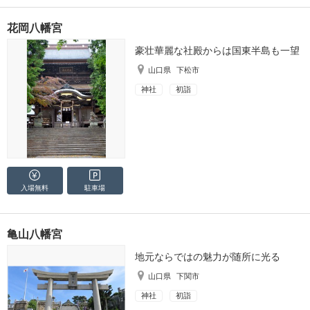
花岡八幡宮
豪壮華麗な社殿からは国東半島も一望
山口県
下松市
神社
初詣
入場無料
駐車場
亀山八幡宮
地元ならではの魅力が随所に光る
山口県
下関市
神社
初詣