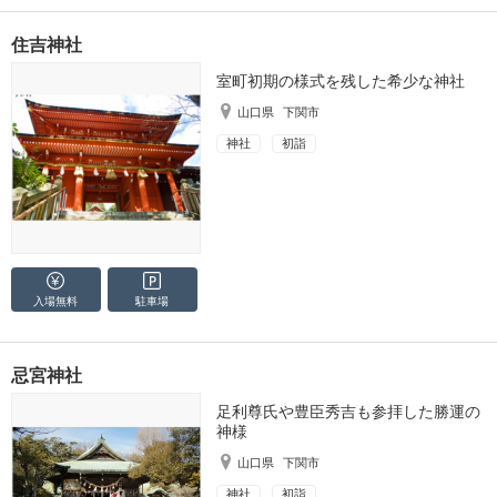
住吉神社
室町初期の様式を残した希少な神社
山口県
下関市
神社
初詣
入場無料
駐車場
忌宮神社
足利尊氏や豊臣秀吉も参拝した勝運の
神様
山口県
下関市
神社
初詣