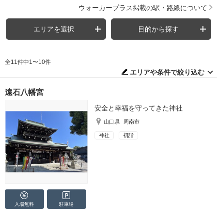
ウォーカープラス掲載の駅・路線について
エリアを選択
目的から探す
全11件中1〜10件
エリアや条件で絞り込む
遠石八幡宮
安全と幸福を守ってきた神社
山口県
周南市
神社
初詣
入場無料
駐車場