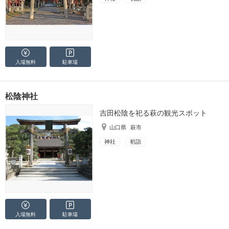
入場無料
駐車場
松陰神社
吉田松陰を祀る萩の観光スポット
山口県
萩市
神社
初詣
入場無料
駐車場