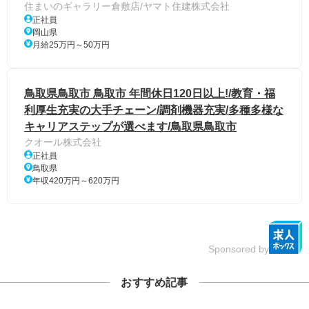
住まいのギャラリー倉敷店/ヤマト住建株式会社
正社員
岡山県
月給25万円～50万円
鳥取県鳥取市 鳥取市 年間休日120日以上!/教育・福
利厚生充実の大手チェーン/調剤機器充実/多種多様な
キャリアステップが選べます/鳥取県鳥取市
クオール株式会社
正社員
鳥取県
年収420万円～620万円
Sponsored by
おすすめ記事