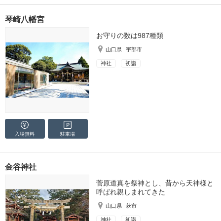
琴崎八幡宮
お守りの数は987種類
山口県
宇部市
神社
初詣
入場無料
駐車場
金谷神社
菅原道真を祭神とし、昔から天神様と
呼ばれ親しまれてきた
山口県
萩市
神社
初詣