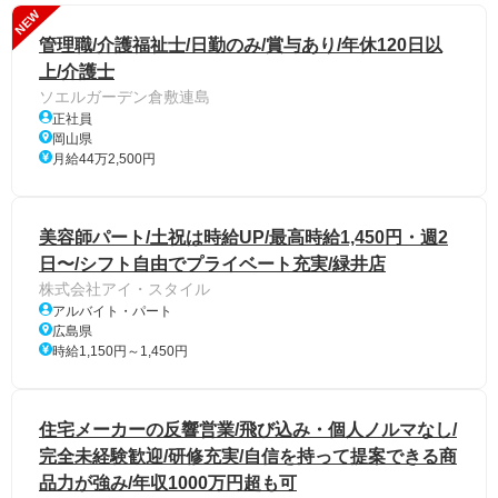
NEW
管理職/介護福祉士/日勤のみ/賞与あり/年休120日以
上/介護士
ソエルガーデン倉敷連島
正社員
岡山県
月給44万2,500円
美容師パート/土祝は時給UP/最高時給1,450円・週2
日〜/シフト自由でプライベート充実/緑井店
株式会社アイ・スタイル
アルバイト・パート
広島県
時給1,150円～1,450円
住宅メーカーの反響営業/飛び込み・個人ノルマなし/
完全未経験歓迎/研修充実/自信を持って提案できる商
品力が強み/年収1000万円超も可