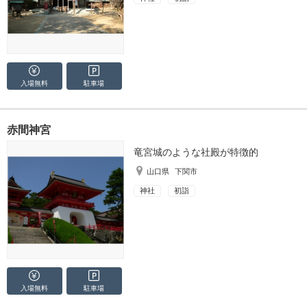
入場無料
駐車場
赤間神宮
竜宮城のような社殿が特徴的
山口県
下関市
神社
初詣
入場無料
駐車場