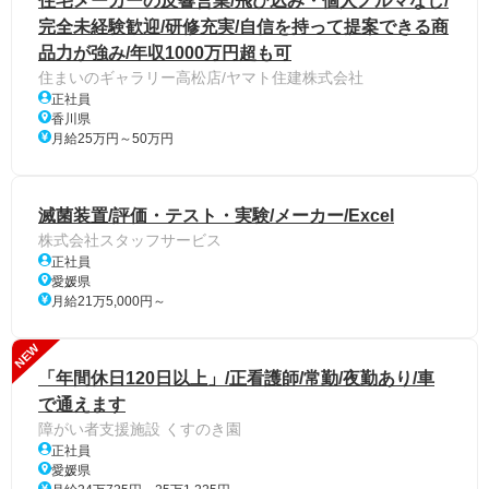
住宅メーカーの反響営業/飛び込み・個人ノルマなし/
完全未経験歓迎/研修充実/自信を持って提案できる商
品力が強み/年収1000万円超も可
住まいのギャラリー高松店/ヤマト住建株式会社
正社員
香川県
月給25万円～50万円
滅菌装置/評価・テスト・実験/メーカー/Excel
株式会社スタッフサービス
正社員
愛媛県
月給21万5,000円～
NEW
「年間休日120日以上」/正看護師/常勤/夜勤あり/車
で通えます
障がい者支援施設 くすのき園
正社員
愛媛県