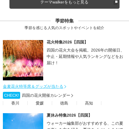
テーマwalkerをもっと見る
季節特集
季節を感じる人気のスポットやイベントを紹介
花火特集2026【四国】
四国の花火大会を掲載。2026年の開催日、
中止・延期情報や人気ランキングなどをお
届け！
金麦花火特等席＆グッズが当たる
CHECK!
四国の花火開催カレンダー
香川
愛媛
徳島
高知
夏休み特集2026【四国】
ウォーカー編集部がおすすめする、この夏