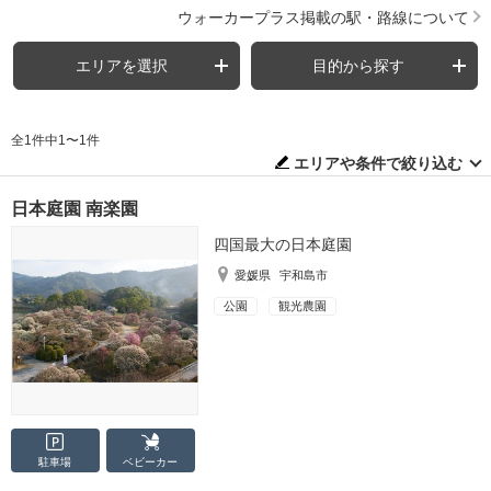
ウォーカープラス掲載の駅・路線について
エリアを選択
目的から探す
全1件中1〜1件
エリアや条件で絞り込む
日本庭園 南楽園
四国最大の日本庭園
愛媛県
宇和島市
公園
観光農園
駐車場
ベビーカー