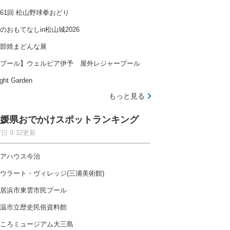
61回 松山野球拳おどり
のおもてなしin松山城2026
部焼まどんな展
プール】ウェルピア伊予 屋外レジャープール
ght Garden
もっと見る
媛県おでかけスポットランキング
7日 9:32更新
アハウス今治
ウラート・ヴィレッジ(三浦美術館)
居浜市東雲市民プール
温市立歴史民俗資料館
ころミュージアム大三島