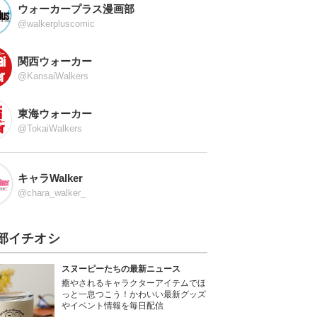
ウォーカープラス漫画部
@walkerpluscomic
関西ウォーカー
@KansaiWalkers
東海ウォーカー
@TokaiWalkers
キャラWalker
@chara_walker_
部イチオシ
スヌーピーたちの最新ニュース
癒やされるキャラクターアイテムでほ
っと一息つこう！かわいい最新グッズ
やイベント情報を毎日配信