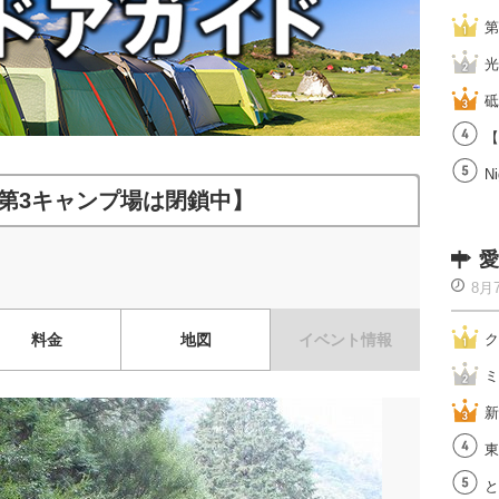
第
光
砥
【
Ni
第3キャンプ場は閉鎖中】
愛
8月
料金
地図
イベント情報
ク
ミ
新
東
と