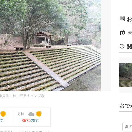
お
愛
閲
像提供：桂川渓谷キャンプ場
おで
明日
35℃
9℃
28℃
夏