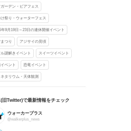
アガーデン・ビアフェス
かけ祭り・ウォーターフェス
26年9月19日～23日の連休開催イベント
夕まつり
アジサイの見頃
アル謎解きイベント
スイーツイベント
酒イベント
恐竜イベント
ラネタリウム・天体観測
X(旧Twitter)で最新情報をチェック
ウォーカープラス
@walkerplus_news