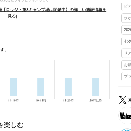
株式会社ライフビジネスウェザー
ビ
場【ロッジ・第3キャンプ場は閉鎖中】の詳しい施設情報を
見る]
水
20
七
です。
リ
お
プ
を楽しむ