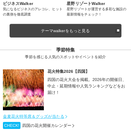
ビジネスWalker
星野リゾートWalker
気になるビジネスのアレコレ、ヒット
星野リゾートが運営する多彩な施設の
の裏側を徹底調査
最新情報をチェック！
テーマwalkerをもっと見る
季節特集
季節を感じる人気のスポットやイベントを紹介
花火特集2026【四国】
四国の花火大会を掲載。2026年の開催日、
中止・延期情報や人気ランキングなどをお
届け！
金麦花火特等席＆グッズが当たる
CHECK!
四国の花火開催カレンダー