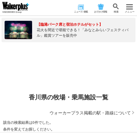
ニュース･連載
おでかけ情報
検 索
メニュー
【臨港パーク席と宿泊ホテルがセット】
花火を間近で堪能できる！「みなとみらいフェスティバ
ル」鑑賞ツアーを販売中
香川県の牧場・乗馬施設一覧
ウォーカープラス掲載の駅・路線について
該当の検索結果は0件でした。
条件を変えてお探しください。