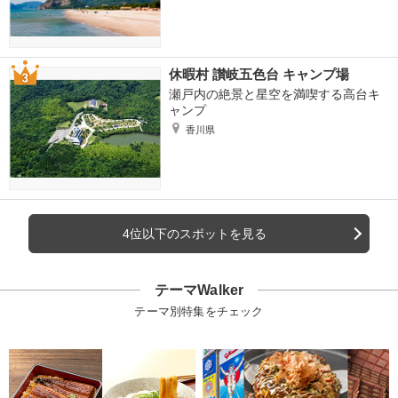
休暇村 讃岐五色台 キャンプ場
瀬戸内の絶景と星空を満喫する高台キ
ャンプ
香川県
4位以下のスポットを見る
テーマWalker
テーマ別特集をチェック