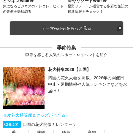
ビジネスWalker
星野リゾートWalker
気になるビジネスのアレコレ、ヒット
星野リゾートが運営する多彩な施設の
の裏側を徹底調査
最新情報をチェック！
テーマwalkerをもっと見る
季節特集
季節を感じる人気のスポットやイベントを紹介
花火特集2026【四国】
四国の花火大会を掲載。2026年の開催日、
中止・延期情報や人気ランキングなどをお
届け！
金麦花火特等席＆グッズが当たる
CHECK!
四国の花火開催カレンダー
香川
愛媛
徳島
高知