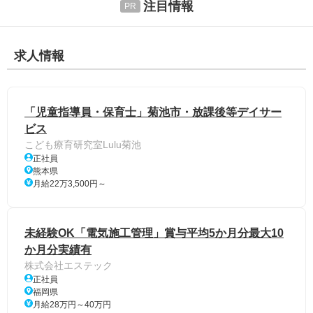
注目情報
求人情報
「児童指導員・保育士」菊池市・放課後等デイサー
ビス
こども療育研究室Lulu菊池
正社員
熊本県
月給22万3,500円～
未経験OK「電気施工管理」賞与平均5か月分最大10
か月分実績有
株式会社エステック
正社員
福岡県
月給28万円～40万円