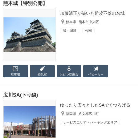
熊本城【特別公開】
加藤清正が築いた難攻不落の名城
熊本県
熊本市中央区
城・城跡
公園
駐車場
授乳室
おむつ
交換台
ベビーカー
広川SA(下り線)
ゆったり広々としたSAでくつろげる
福岡県
八女郡広川町
サービスエリア・パーキングエリア