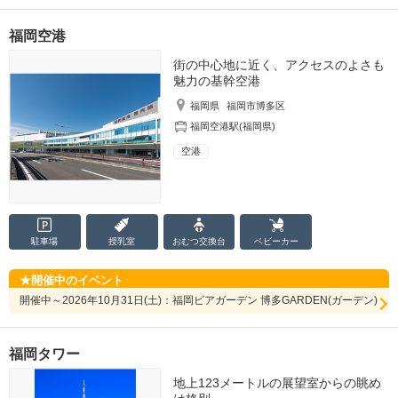
福岡空港
街の中心地に近く、アクセスのよさも
魅力の基幹空港
福岡県
福岡市博多区
福岡空港駅(福岡県)
空港
駐車場
授乳室
おむつ
交換台
ベビーカー
開催中のイベント
開催中～2026年10月31日(土)：福岡ビアガーデン 博多GARDEN(ガーデン)
福岡タワー
地上123メートルの展望室からの眺め