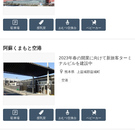
駐車場
授乳室
おむつ
交換台
ベビーカー
阿蘇くまもと空港
2023年春の開業に向けて新旅客ターミ
ナルビルを建設中
熊本県
上益城郡益城町
空港
駐車場
授乳室
おむつ
交換台
ベビーカー