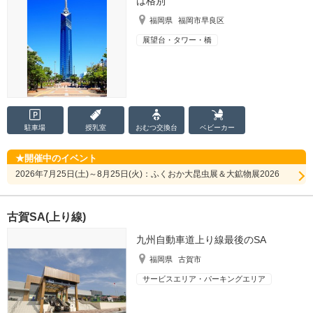
は格別
福岡県
福岡市早良区
展望台・タワー・橋
駐車場
授乳室
おむつ
交換台
ベビーカー
開催中のイベント
2026年7月25日(土)～8月25日(火)：ふくおか大昆虫展＆大鉱物展2026
古賀SA(上り線)
九州自動車道上り線最後のSA
福岡県
古賀市
サービスエリア・パーキングエリア