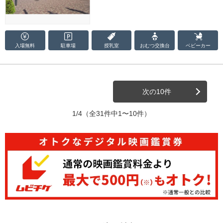
入場無料
駐車場
授乳室
おむつ
交換台
ベビーカー
次の10件
1/4
（全31件中1〜10件）