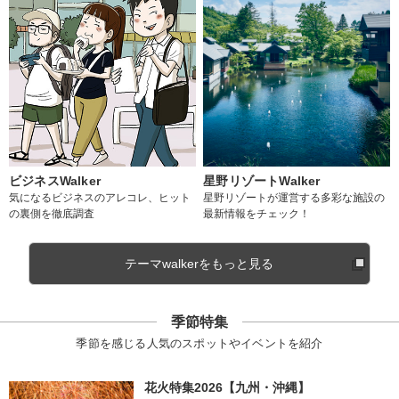
ビジネスWalker
星野リゾートWalker
気になるビジネスのアレコレ、ヒット
星野リゾートが運営する多彩な施設の
の裏側を徹底調査
最新情報をチェック！
テーマwalkerをもっと見る
季節特集
季節を感じる人気のスポットやイベントを紹介
花火特集2026【九州・沖縄】