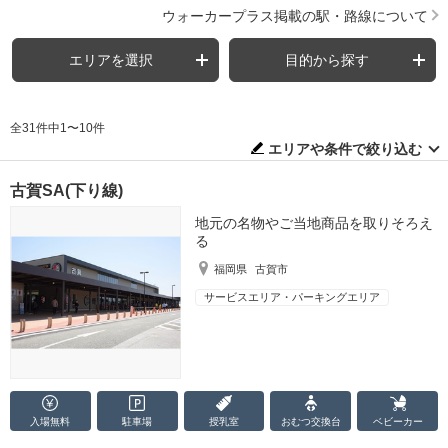
ウォーカープラス掲載の駅・路線について
エリアを選択
目的から探す
全31件中1〜10件
エリアや条件で絞り込む
古賀SA(下り線)
地元の名物やご当地商品を取りそろえ
る
福岡県
古賀市
サービスエリア・パーキングエリア
入場無料
駐車場
授乳室
おむつ
交換台
ベビーカー