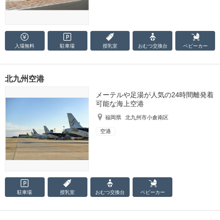
入場無料
駐車場
授乳室
おむつ
交換台
ベビーカー
北九州空港
メーテルや足湯が人気の24時間離発着
可能な海上空港
福岡県
北九州市小倉南区
空港
駐車場
授乳室
おむつ
交換台
ベビーカー