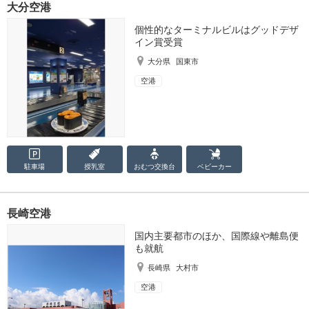
大分空港
個性的なターミナルビルはグッドデザ
イン賞受賞
大分県
国東市
空港
駐車場
授乳室
おむつ
交換台
ベビーカー
長崎空港
国内主要都市のほか、国際線や離島便
も就航
長崎県
大村市
空港