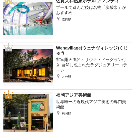
佐賀大和温泉ホテル アマンディ
プールで遊んだ後は名物「炭酸泉」が
おすすめ
佐賀県
Wenavillage(ウェナヴィレッジ)くじ
ゅう
客室露天風呂・サウナ・ドッグラン付
き 自然に包まれたラグジュアリーコテ
ージ
大分県
福岡アジア美術館
世界唯一の近現代アジア美術の専門美
術館
福岡県