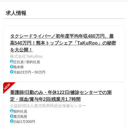
求人情報
タクシードライバー／初年度平均年収480万円、最
高540万円！熊本トップシェア「TaKuRoo」の秘密
を大公開！
株式会社TaKuRoo
正社員 / 契約社員
熊本県
月給23万円～50万円
NEW
看護師/日勤のみ・年休122日/健診センターでの測
定・採血/賞与年2回/残業月1.7時間
公益財団法人鹿児島県民総合保健センター
契約社員
鹿児島県
日給1万300円