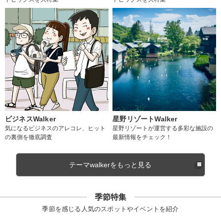
ビジネスWalker
星野リゾートWalker
気になるビジネスのアレコレ、ヒット
星野リゾートが運営する多彩な施設の
の裏側を徹底調査
最新情報をチェック！
テーマwalkerをもっと見る
季節特集
季節を感じる人気のスポットやイベントを紹介