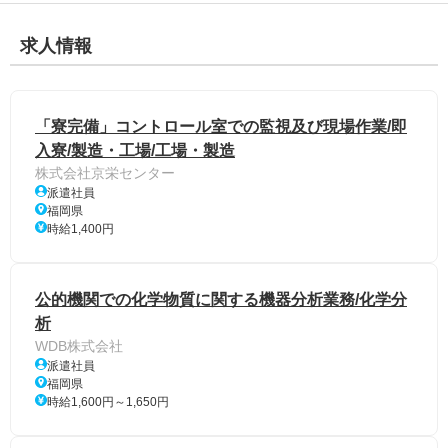
求人情報
「寮完備」コントロール室での監視及び現場作業/即
入寮/製造・工場/工場・製造
株式会社京栄センター
派遣社員
福岡県
時給1,400円
公的機関での化学物質に関する機器分析業務/化学分
析
WDB株式会社
派遣社員
福岡県
時給1,600円～1,650円