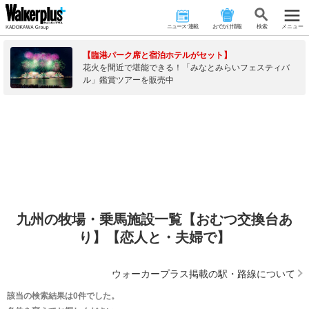
ニュース･連載
おでかけ情報
検 索
メニュー
【臨港パーク席と宿泊ホテルがセット】
花火を間近で堪能できる！「みなとみらいフェスティバ
ル」鑑賞ツアーを販売中
九州の牧場・乗馬施設一覧【おむつ交換台あ
り】【恋人と・夫婦で】
ウォーカープラス掲載の駅・路線について
該当の検索結果は0件でした。