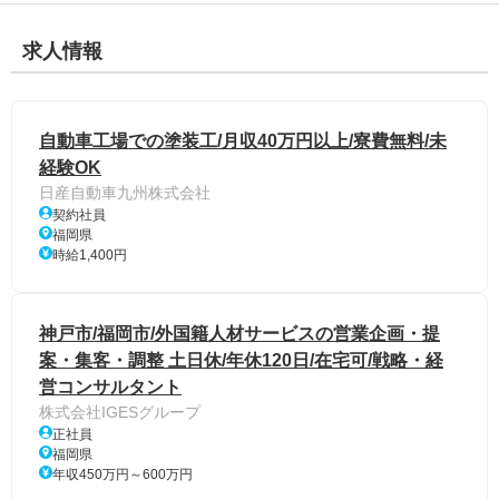
求人情報
自動車工場での塗装工/月収40万円以上/寮費無料/未
経験OK
日産自動車九州株式会社
契約社員
福岡県
時給1,400円
神戸市/福岡市/外国籍人材サービスの営業企画・提
案・集客・調整 土日休/年休120日/在宅可/戦略・経
営コンサルタント
株式会社IGESグループ
正社員
福岡県
年収450万円～600万円