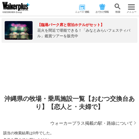
ニュース･連載
おでかけ情報
検 索
メニュー
【臨港パーク席と宿泊ホテルがセット】
花火を間近で堪能できる！「みなとみらいフェスティバ
ル」鑑賞ツアーを販売中
沖縄県の牧場・乗馬施設一覧【おむつ交換台あ
り】【恋人と・夫婦で】
ウォーカープラス掲載の駅・路線について
該当の検索結果は0件でした。