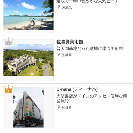
遠浅で一年中穏やかな人気ビーチ
沖縄県
佐喜眞美術館
普天間基地だった敷地に建つ美術館
沖縄県
D-naha (ディーナハ)
大型書店がメインのアクセス便利な商
業施設
沖縄県