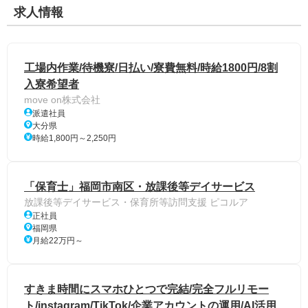
求人情報
工場内作業/待機寮/日払い/寮費無料/時給1800円/8割
入寮希望者
move on株式会社
派遣社員
大分県
時給1,800円～2,250円
「保育士」福岡市南区・放課後等デイサービス
放課後等デイサービス・保育所等訪問支援 ピコルア
正社員
福岡県
月給22万円～
すきま時間にスマホひとつで完結/完全フルリモー
ト/instagram/TikTok/企業アカウントの運用/AI活用