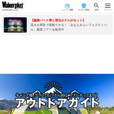
ニュース･連載
おでかけ情報
検 索
メニュー
【臨港パーク席と宿泊ホテルがセット】
花火を間近で堪能できる！「みなとみらいフェスティバ
ル」鑑賞ツアーを販売中