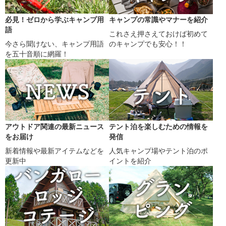
必見！ゼロから学ぶキャンプ用
キャンプの常識やマナーを紹介
語
これさえ押さえておけば初めて
今さら聞けない、キャンプ用語
のキャンプでも安心！！
を五十音順に網羅！
アウトドア関連の最新ニュース
テント泊を楽しむための情報を
をお届け
発信
新着情報や最新アイテムなどを
人気キャンプ場やテント泊のポ
更新中
イントを紹介