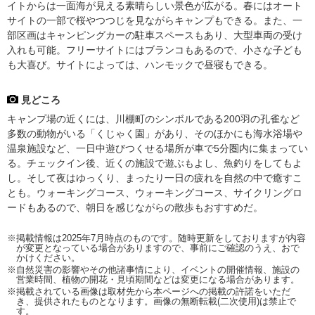
イトからは一面海が見える素晴らしい景色が広がる。春にはオート
サイトの一部で桜やつつじを見ながらキャンプもできる。また、一
部区画はキャンピングカーの駐車スペースもあり、大型車両の受け
入れも可能。フリーサイトにはブランコもあるので、小さな子ども
も大喜び。サイトによっては、ハンモックで昼寝もできる。
見どころ
キャンプ場の近くには、川棚町のシンボルである200羽の孔雀など
多数の動物がいる「くじゃく園」があり、そのほかにも海水浴場や
温泉施設など、一日中遊びつくせる場所が車で5分圏内に集まってい
る。チェックイン後、近くの施設で遊ぶもよし、魚釣りをしてもよ
し。そして夜はゆっくり、まったり一日の疲れを自然の中で癒すこ
とも。ウォーキングコース、ウォーキングコース、サイクリングロ
ードもあるので、朝日を感じながらの散歩もおすすめだ。
※掲載情報は2025年7月時点のものです。随時更新をしておりますが内容
が変更となっている場合がありますので、事前にご確認のうえ、おで
かけください。
※自然災害の影響やその他諸事情により、イベントの開催情報、施設の
営業時間、植物の開花・見頃期間などは変更になる場合があります。
※掲載されている画像は取材先から本ページへの掲載の許諾をいただ
き、提供されたものとなります。画像の無断転載(二次使用)は禁止で
す。