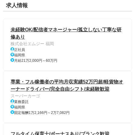
求人情報
未経験OK/配信者マネージャー/孤立しない丁寧な研
修あり
株式会社エムジー 福岡
正社員
福岡県
月給21万2,000円～60万円
専業・フル稼働者の平均月収実績52万円超/軽貨物オ
ーナードライバー/完全自由シフト/未経験歓迎
スーパーカーゴ
業務委託
福岡県
固定報酬1万2,166円～2万7,082円
フルタイム保育士/ボーナスあり/ブランク歓迎