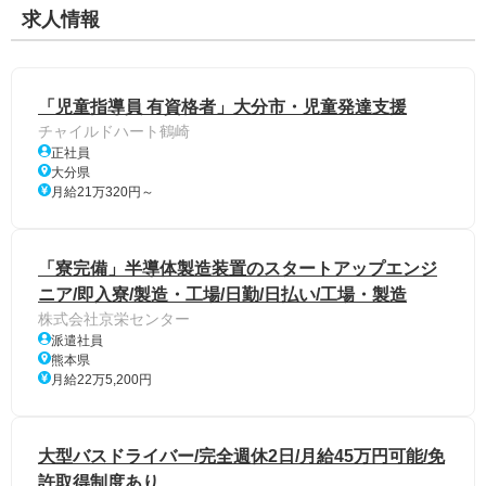
求人情報
「児童指導員 有資格者」大分市・児童発達支援
チャイルドハート鶴崎
正社員
大分県
月給21万320円～
「寮完備」半導体製造装置のスタートアップエンジ
ニア/即入寮/製造・工場/日勤/日払い/工場・製造
株式会社京栄センター
派遣社員
熊本県
月給22万5,200円
大型バスドライバー/完全週休2日/月給45万円可能/免
許取得制度あり