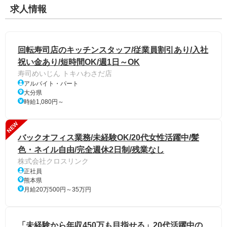
求人情報
回転寿司店のキッチンスタッフ/従業員割引あり/入社
祝い金あり/短時間OK/週1日～OK
寿司めいじん トキハわさだ店
アルバイト・パート
大分県
時給1,080円～
NEW
バックオフィス業務/未経験OK/20代女性活躍中/髪
色・ネイル自由/完全週休2日制/残業なし
株式会社クロスリンク
正社員
熊本県
月給20万500円～35万円
「未経験から年収450万も目指せる」20代活躍中の