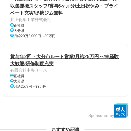
収集運搬スタッフ/賞与6ヶ月分/土日祝休み・プライ
ベート充実/提携ジム無料
井上化学工業株式会社
正社員
大分県
月給20万2,000円～30万円
賞与年2回・大分市ルート営業/月給25万円～/未経験
大歓迎/研修制度充実
有限会社中央リース
正社員
大分県
月給25万円～33万円
Sponsored by
おすすめ記事