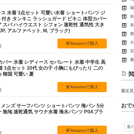
福
ディース 水着 3点セット 可愛い水着 ショートパンツ ジ
佐
付き タンキニ ラッシュガード ビキニ 体型カバー
 スパ ハイウエスト シフォン 速乾性 通気性 大き
長
P, アルファベット, M, ブラック)
熊
大
Amazonで購入
円
宮
鹿
体型カバー 水着 レディース セパレート 水着 中学生 高
着 3点セット 20代 女の子 小胸にもぴったり 二の
閲
 韓国 可愛い 夏
Amazonで購入
円
最近見
おで
水着 メンズ サーフパンツ ショートパンツ 海パン 5分
 無地 速乾通気 サウナ水着 海水パンツ P0Aブラ
夏
Amazonで購入
円