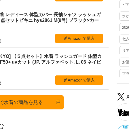
ビ
ニ水着 レディース 体型カバー 長袖シャツ ラッシュガ
水
点セットビキニ hys2861 M(9号) ブラック×カー
20
Amazonで購入
七
円
リ
C TOKYO] 【５点セット】水着 ラッシュガード 体型カ
0+ uvカット (JP, アルファベット, L, 06 ネイビ
お
プ
Amazonで購入
円
onで水着の商品を見る
む