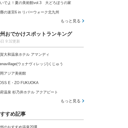
いでよ！夏の美術館vol.3 大どろぼうの家
塵の迷宮6 in リバーウォーク北九州
もっと見る
州おでかけスポットランキング
6日 9:32更新
賀大和温泉ホテル アマンディ
enavillage(ウェナヴィレッジ)くじゅう
岡アジア美術館
OSS E・ZO FUKUOKA
府温泉 杉乃井ホテル アクアビート
もっと見る
すすめ記事
州のおすすめ温泉20選