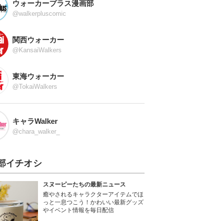
ウォーカープラス漫画部
@walkerpluscomic
関西ウォーカー
@KansaiWalkers
東海ウォーカー
@TokaiWalkers
キャラWalker
@chara_walker_
部イチオシ
スヌーピーたちの最新ニュース
癒やされるキャラクターアイテムでほ
っと一息つこう！かわいい最新グッズ
やイベント情報を毎日配信