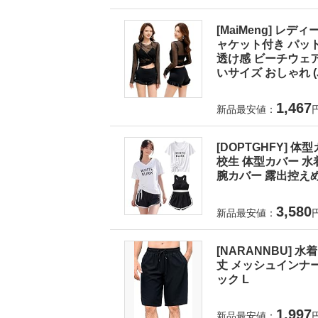
[MaiMeng] レ
ャケット付き パット
透け感 ビーチウェア
いサイズ おしゃれ (J
1,467
新品最安値：
[DOPTGHFY] 
校生 体型カバー 水
腕カバー 露出控えめ
3,580
新品最安値：
[NARANNBU] 
丈 メッシュインナー
ック L
1,997
新品最安値：