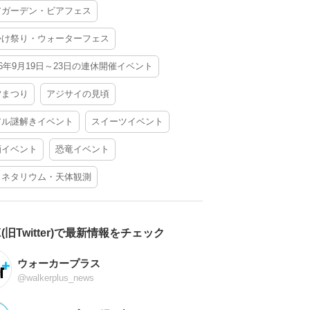
アガーデン・ビアフェス
かけ祭り・ウォーターフェス
26年9月19日～23日の連休開催イベント
夕まつり
アジサイの見頃
アル謎解きイベント
スイーツイベント
酒イベント
恐竜イベント
ラネタリウム・天体観測
X(旧Twitter)で最新情報をチェック
ウォーカープラス
@walkerplus_news