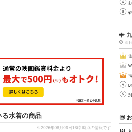
お
砂
九
8月
佐
W
福
B
別
いる水着の商品
お
※2026年08月06日16時 時点の情報です
九