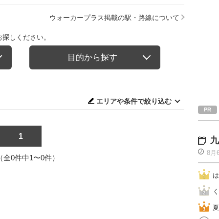
ウォーカープラス掲載の駅・路線について
お探しください。
目的から探す
エリアや条件で絞り込む
1
九
8月
1（全0件中1〜0件）
は
く
夏