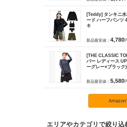
[Teddy] タンキ
ード ハーフパンツ 4
キ
4,780
新品最安値：
[THE CLASSI
バー レディース UPF5
ーグレー×ブラック)
5,580
新品最安値：
Amaz
エリアやカテゴリで絞り込