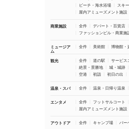
ビーチ・海水浴場
スキ
屋内アミューズメント施設
全件
デパート・百貨店
商業施設
ファッションビル・商業施
全件
美術館
博物館・
ミュージア
ム
全件
道の駅
サービス
観光
絶景・景勝地
城・城跡
空港
初詣
初日の出
全件
温泉・日帰り温泉
温泉・スパ
全件
フットサルコート
エンタメ
屋内アミューズメント施設
全件
キャンプ場
バー
アウトドア